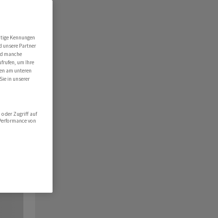
utige Kennungen
d unsere Partner
ind manche
ufrufen, um Ihre
ten am unteren
Sie in unserer
oder Zugriff auf
 Performance von