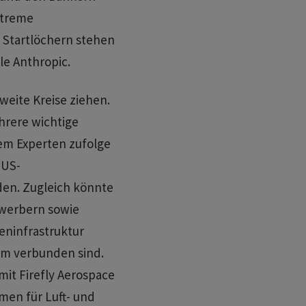
xtreme
 Startlöchern stehen
le Anthropic.
weite Kreise ziehen.
hrere wichtige
em Experten zufolge
 US-
n. Zugleich könnte
ewerbern sowie
eninfrastruktur
em verbunden sind.
mit Firefly Aerospace
men für Luft- und