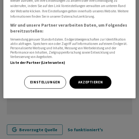
wieder aufrufen, um Ihre Einstellungen zu ändern oder Ihre Einwilligung zu
widerrufen, indem Sie auf den Link Voreinstellungen verwalten am unteren Rand
dem Niveau von 2022./bgf/jkr/stk
der Webseite klicken. Ihre Einstellungen gelten innerhalb unseres Website. Weitere
Informationen finden Sie in unserer Datenschutzerklärung.
(AWP)
Wir und unsere Partner verarbeiten Daten, um Folgendes
bereitzustellen:
Verwendung genauer Standortdaten. Endgeräteeigenschaften zur Identifikation
aktiv abfragen. Speichern von oder Zugriff auf Informationen auf einem Endgerät.
Personalisierte Werbung und Inhalte, Messung von Werbeleistung und der
Performance von Inhalten, Zielgruppenforschung sowie Entwicklung und
Verbesserung von Angeboten.
Liste der Partner (Lieferanten)
EINSTELLUNGEN
AKZEPTIEREN
Bevorzugte Quelle
So funktioniert's