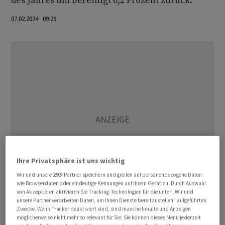
des Jahres um bereinigt 0,2 Prozent zurück.
07.02.2024 09:29
Ihre Privatsphäre ist uns wichtig
Wir und unsere
293
-Partner speichern und greifen auf personenbezogene Daten
wie Browserdaten oder eindeutige Kennungen auf Ihrem Gerät zu. Durch Auswahl
von Akzeptieren aktivieren Sie Tracking-Technologien für die unter „Wir und
unsere Partner verarbeiten Daten, um Ihnen Dienste bereitzustellen“ aufgeführten
Zwecke. Wenn Tracker deaktiviert sind, sind manche Inhalte und Anzeigen
Die Jahresbilanz der Industrie fällt schwach aus: Im
möglicherweise nicht mehr so relevant für Sie. Sie können dieses Menü jederzeit
Gesamtjahr 2023 lag die Produktion 0,8 Prozent unter