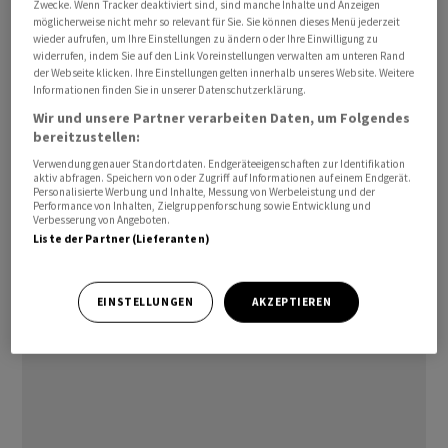
Zwecke. Wenn Tracker deaktiviert sind, sind manche Inhalte und Anzeigen
vergangenen Jahr auf mehr als zehn Prozent gestiegen
möglicherweise nicht mehr so relevant für Sie. Sie können dieses Menü jederzeit
wieder aufrufen, um Ihre Einstellungen zu ändern oder Ihre Einwilligung zu
war.
widerrufen, indem Sie auf den Link Voreinstellungen verwalten am unteren Rand
der Webseite klicken. Ihre Einstellungen gelten innerhalb unseres Website. Weitere
Die Statistiker erklärten die jüngste Entwicklung vor
Informationen finden Sie in unserer Datenschutzerklärung.
allem mit höheren Kraftstoffpreisen. Die Strompreise
Wir und unsere Partner verarbeiten Daten, um Folgendes
bereitzustellen:
wirkten in die entgegengesetzte Richtung. Die
Verwendung genauer Standortdaten. Endgeräteeigenschaften zur Identifikation
Gesamtinflation liegt in Spanien deutlich niedriger als in
aktiv abfragen. Speichern von oder Zugriff auf Informationen auf einem Endgerät.
vielen anderen Euro-Staaten. Die Kerninflation (ohne
Personalisierte Werbung und Inhalte, Messung von Werbeleistung und der
Performance von Inhalten, Zielgruppenforschung sowie Entwicklung und
Energie und Lebensmittel, nationale Berechnung)
Verbesserung von Angeboten.
Liste der Partner (Lieferanten)
beträgt allerdings 6,1 Prozent. Sie liegt also deutlich
höher als die Gesamtteuerung./bgf/mis
EINSTELLUNGEN
AKZEPTIEREN
(AWP)