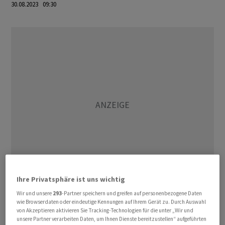
30.08.2023 09:30
Ihre Privatsphäre ist uns wichtig
Wir und unsere
293
-Partner speichern und greifen auf personenbezogene Daten
Es ist bereits der zweite Monat mit einer steigenden
wie Browserdaten oder eindeutige Kennungen auf Ihrem Gerät zu. Durch Auswahl
Jahresrate. In den Monaten zuvor war die Teuerung
von Akzeptieren aktivieren Sie Tracking-Technologien für die unter „Wir und
unsere Partner verarbeiten Daten, um Ihnen Dienste bereitzustellen“ aufgeführten
dagegen deutlich gefallen, nachdem sie im