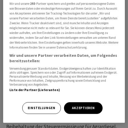
Wir und unsere
293
-Partner speichern und greifen auf personenbezogene Daten
wie Browserdaten oder eindeutige Kennungen auf Ihrem Gerät zu. Durch Auswahl
von Akzeptieren aktivieren Sie Tracking-Technologien für die unter „Wir und
unsere Partner verarbeiten Daten, um Ihnen Dienste bereitzustellen“ aufgeführten
Es war bereits der 16. Tag der Bauernproteste in
Zwecke. Wenn Tracker deaktiviert sind, sind manche Inhalte und Anzeigen
Spanien. Die linke Regierung hat schon einige
möglicherweise nicht mehr so relevant für Sie. Sie können dieses Menü jederzeit
wieder aufrufen, um Ihre Einstellungen zu ändern oder Ihre Einwilligung zu
Zugeständnisse gemacht, die von den Landwirten zwar
widerrufen, indem Sie auf den Link Voreinstellungen verwalten am unteren Rand
als Fortschritt anerkannt, zugleich aber als ungenügend
der Webseite klicken. Ihre Einstellungen gelten innerhalb unseres Website. Weitere
bezeichnet wurden. Die spanischen Bauern fordern
Informationen finden Sie in unserer Datenschutzerklärung.
«faire Preise» und eine stärkere Position in der Kette
Wir und unsere Partner verarbeiten Daten, um Folgendes
bereitzustellen:
von der Erzeugung bis zum Verkauf der Lebensmittel.
Verwendung genauer Standortdaten. Endgeräteeigenschaften zur Identifikation
Spanien gilt als Obst- und Gemüsegarten Europas. Auch
aktiv abfragen. Speichern von oder Zugriff auf Informationen auf einem Endgerät.
in Deutschland und anderen Ländern des Kontinents
Personalisierte Werbung und Inhalte, Messung von Werbeleistung und der
Performance von Inhalten, Zielgruppenforschung sowie Entwicklung und
gab und gibt es Bauernproteste.
Verbesserung von Angeboten.
Liste der Partner (Lieferanten)
Unión de Uniones ist nur einer von mehreren
Bauernverbänden, die in Spanien schon seit dem 6.
EINSTELLUNGEN
AKZEPTIEREN
Februar im ganzen Land ununterbrochen protestieren.
Neben gerechten Preisen fordern sie auch die
Beibehaltung der Steuerermässigung für Agrardiesel,