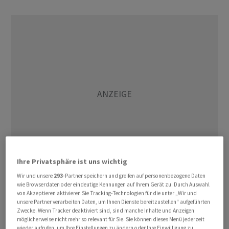
Ihre Privatsphäre ist uns wichtig
Wir und unsere
293
-Partner speichern und greifen auf personenbezogene Daten
wie Browserdaten oder eindeutige Kennungen auf Ihrem Gerät zu. Durch Auswahl
Laut INE war der Wachstumsbeitrag der
von Akzeptieren aktivieren Sie Tracking-Technologien für die unter „Wir und
Binnennachfrage im zweiten Quartal etwas höher als im
unsere Partner verarbeiten Daten, um Ihnen Dienste bereitzustellen“ aufgeführten
Zwecke. Wenn Tracker deaktiviert sind, sind manche Inhalte und Anzeigen
Quartal zuvor. Der Beitrag der Auslandsnachfrage ging
möglicherweise nicht mehr so relevant für Sie. Sie können dieses Menü jederzeit
aber deutlich zurück.
wieder aufrufen, um Ihre Einstellungen zu ändern oder Ihre Einwilligung zu