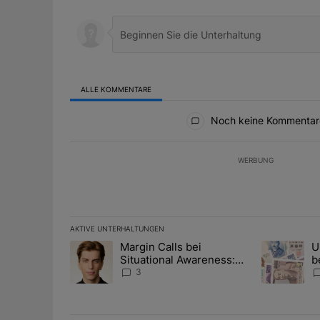
ALLE KOMMENTARE
Alle Kommentare
Noch keine Kommentar
WERBUNG
AKTIVE UNTERHALTUNGEN
Das Folgende ist eine Liste der am meisten kommentier
Margin Calls bei
U
Ein Trendartikel mit dem Titel "Margin Calls bei Situ
Ein Trendart
Situational Awareness:
b
Alles über den Retter-
I
3
Deal
Y