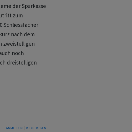
steme der Sparkasse
tritt zum
00 Schliessfächer
kurz nach dem
n zweistelligen
 auch noch
h dreistelligen
TUNG, UM BENACHRICHTIGT ZU WERDEN, WENN NEUE KOMMENTARE VERÖFFENTLICHT WE
ANMELDEN
|
REGISTRIEREN