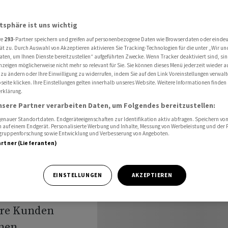
Dokumente zurück
atsphäre ist uns wichtig
re
293
-Partner speichern und greifen auf personenbezogene Daten wie Browserdaten oder einde
Erste
ät zu. Durch Auswahl von Akzeptieren aktivieren Sie Tracking-Technologien für die unter „Wir un
aten, um Ihnen Dienste bereitzustellen“ aufgeführten Zwecke. Wenn Tracker deaktiviert sind, s
nzeigen möglicherweise nicht mehr so relevant für Sie. Sie können dieses Menü jederzeit wieder a
n
 zu ändern oder Ihre Einwilligung zu widerrufen, indem Sie auf den Link Voreinstellungen verwal
eite klicken. Ihre Einstellungen gelten innerhalb unseres Website. Weitere Informationen finden 
rklärung.
k
nsere Partner verarbeiten Daten, um Folgendes bereitzustellen:
nauer Standortdaten. Endgeräteeigenschaften zur Identifikation aktiv abfragen. Speichern von 
 auf einem Endgerät. Personalisierte Werbung und Inhalte, Messung von Werbeleistung und der
elgruppenforschung sowie Entwicklung und Verbesserung von Angeboten.
artner (Lieferanten)
ulären
EINSTELLUNGEN
AKZEPTIEREN
chen Ende
ere Kunden
nen