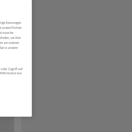
utige Kennungen
d unsere Partner
ind manche
ufrufen, um Ihre
ten am unteren
Sie in unserer
oder Zugriff auf
 Performance von