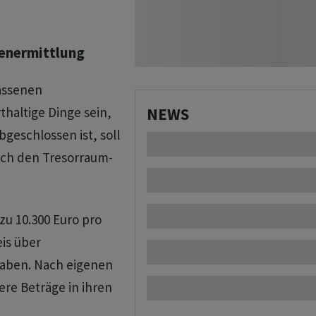
enermittlung
assenen
altige Dinge sein,
NEWS
geschlossen ist, soll
rch den Tresorraum-
zu 10.300 Euro pro
is über
haben. Nach eigenen
re Beträge in ihren