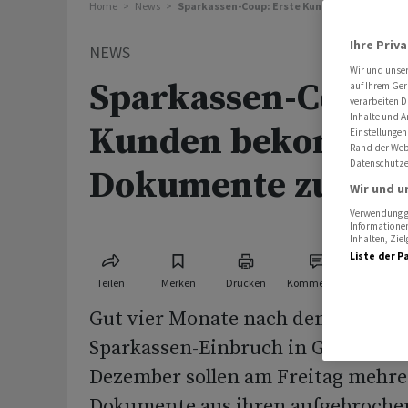
Home
News
Sparkassen-Coup: Erste Kunden bekommen 
Ihre Priv
NEWS
Wir und unse
Sparkassen-Coup: 
auf Ihrem Ger
verarbeiten D
Inhalte und A
Kunden bekomme
Einstellungen
Rand der Webs
Datenschutze
Dokumente zurüc
Wir und u
Verwendung ge
Informationen
Inhalten, Zi
Liste der P
Teilen
Merken
Drucken
Kommentare
Gut vier Monate nach dem spektak
Sparkassen-Einbruch in Gelsenkir
Dezember sollen am Freitag mehr
Dokumente aus ihren aufgebroche