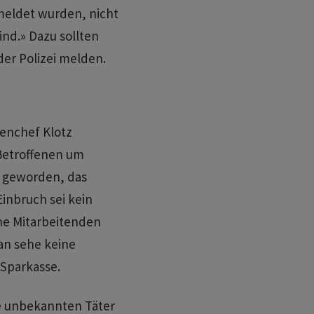
eldet wurden, nicht
nd.» Dazu sollten
der Polizei melden.
enchef Klotz
Betroffenen um
r geworden, das
Einbruch sei kein
ne Mitarbeitenden
Man sehe keine
 Sparkasse.
e unbekannten Täter