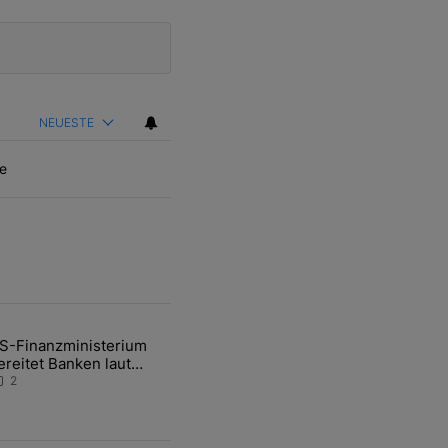
NEUESTE
e
ten Artikel der letzten 7 days.
S-Finanzministerium
ational Awareness: Alles über den Retter-Deal" mit 3 kommentare.
ikel mit dem Titel "US-Finanzministerium bereitet Banken laut Inside
ereitet Banken laut
nsider auf eventuelle
2
en-Intervention vor