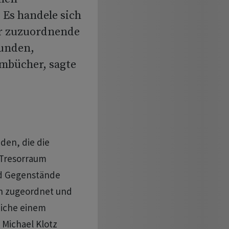
Es handele sich
ar zuzuordnende
unden,
mbücher, sagte
den, die die
 Tresorraum
nd Gegenstände
en zugeordnet und
eiche einem
 Michael Klotz