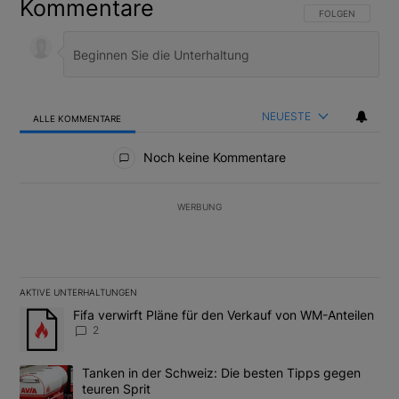
Kommentare
FOLGE DIESER U
FOLGEN
NEUESTE
ALLE KOMMENTARE
Alle Kommentare
Noch keine Kommentare
WERBUNG
AKTIVE UNTERHALTUNGEN
Das Folgende ist eine Liste der am meisten kommentierten Artikel
Ein Trendartikel mit dem Titel "Fifa verwirft Pläne für den Verk
Fifa verwirft Pläne für den Verkauf von WM-Anteilen
2
Ein Trendartikel mit dem Titel "Tanken in der Schweiz: Die best
Tanken in der Schweiz: Die besten Tipps gegen
teuren Sprit