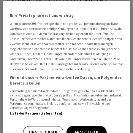
zusammen mit der AfD für diese Zentren entschieden,
die «rechtsstaatlich problematisch» seien.
Ihre Privatsphäre ist uns wichtig
Grundrechtsschutz finde dort nicht statt. Darüber
Wir und unsere
293
-Partner speichern und greifen auf personenbezogene Daten
hinaus sei die Entscheidung nur ein Hinausverlagern von
wie Browserdaten oder eindeutige Kennungen auf Ihrem Gerät zu. Durch Auswahl
von Akzeptieren aktivieren Sie Tracking-Technologien für die unter „Wir und
Problemen, die mit der Regelung nicht gelöst seien.
unsere Partner verarbeiten Daten, um Ihnen Dienste bereitzustellen“ aufgeführten
Zwecke. Wenn Tracker deaktiviert sind, sind manche Inhalte und Anzeigen
möglicherweise nicht mehr so relevant für Sie. Sie können dieses Menü jederzeit
«Jetzt kommen wir in die zynische Situation, dass man
wieder aufrufen, um Ihre Einstellungen zu ändern oder Ihre Einwilligung zu
irgendeinen Staat sucht, der irgendwelche
widerrufen, indem Sie auf den Link Voreinstellungen verwalten am unteren Rand
der Webseite klicken. Ihre Einstellungen gelten innerhalb unseres Website. Weitere
Visaerleichterungen oder Geld bekommt, damit er dann
Informationen finden Sie in unserer Datenschutzerklärung.
Personen aufnimmt, die nicht in ihre Heimatstaaten
Wir und unsere Partner verarbeiten Daten, um Folgendes
zurückgeschoben werden können oder woanders
bereitzustellen:
angenommen werden», gab Repasi nach einem Treffen
Verwendung genauer Standortdaten. Endgeräteeigenschaften zur Identifikation
mit dem SPD-Bundestagsfraktionsvorsitzenden
aktiv abfragen. Speichern von oder Zugriff auf Informationen auf einem Endgerät.
Personalisierte Werbung und Inhalte, Messung von Werbeleistung und der
Matthias Miersch zu Bedenken. Miersch sprach mit Blick
Performance von Inhalten, Zielgruppenforschung sowie Entwicklung und
Verbesserung von Angeboten.
auf die Abschiebezentren von einer umstrittenen Frage,
Liste der Partner (Lieferanten)
die auch im Koalitionsvertrag mit der CDU und CSU
nicht explizit geregelt worden sei.
EINSTELLUNGEN
AKZEPTIEREN