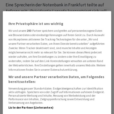
Eine Sprecherin der Notenbank in Frankfurt teilte auf
Anfrage mit: «Präsidentin Lagarde konzentriert sich voll
und ganz auf ihre Aufgabe und hat noch keine
Entscheidung über das Ende ihrer Amtszeit getroffen.»
Ihre Privatsphäre ist uns wichtig
Die Formulierung weicht von früheren Aussagen der
Wir und unsere
293
-Partner speichern und greifen auf personenbezogene Daten
wie Browserdaten oder eindeutige Kennungen auf Ihrem Gerät zu. Durch Auswahl
EZB ab: Noch im vergangenen Jahr hiess es, Lagarde sei
von Akzeptieren aktivieren Sie Tracking-Technologien für die unter „Wir und
«entschlossen, ihre Amtszeit zu Ende zu führen».
unsere Partner verarbeiten Daten, um Ihnen Dienste bereitzustellen“ aufgeführten
Zwecke. Wenn Tracker deaktiviert sind, sind manche Inhalte und Anzeigen
möglicherweise nicht mehr so relevant für Sie. Sie können dieses Menü jederzeit
Lagarde trat ihr Amt als Nachfolgerin des Italieners
wieder aufrufen, um Ihre Einstellungen zu ändern oder Ihre Einwilligung zu
Mario Draghi am 1. November 2019 an. Berufen wird der
widerrufen, indem Sie auf den Link Voreinstellungen verwalten am unteren Rand
der Webseite klicken. Ihre Einstellungen gelten innerhalb unseres Website. Weitere
Präsident oder die Präsidentin der EZB für acht Jahre.
Informationen finden Sie in unserer Datenschutzerklärung.
Lagarde ist also regulär noch bis Ende Oktober 2027 im
Wir und unsere Partner verarbeiten Daten, um Folgendes
Amt.
bereitzustellen:
Verwendung genauer Standortdaten. Endgeräteeigenschaften zur Identifikation
aktiv abfragen. Speichern von oder Zugriff auf Informationen auf einem Endgerät.
Brüsseler Personalpoker um EZB-Spitze
Personalisierte Werbung und Inhalte, Messung von Werbeleistung und der
Performance von Inhalten, Zielgruppenforschung sowie Entwicklung und
Verbesserung von Angeboten.
Die Besetzung der EZB-Spitzenposten ist Teil eines
Liste der Partner (Lieferanten)
Brüsseler Personalpokers. Die Entscheidung liegt bei