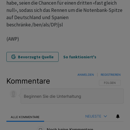
habe, seien die Chancen für einen dritten «fast gleich
null», sodass sich das Rennen um die Notenbank-Spitze
auf Deutschland und Spanien
beschränke./ben/als/DP/jsl
(AWP)
Bevorzugte Quelle
So funktioniert's
ANMELDEN
|
REGISTRIEREN
Kommentare
FOLGE DIESER U
FOLGEN
NEUESTE
ALLE KOMMENTARE
Alle Kommentare
Noch keine Kommentare