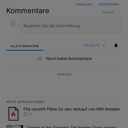
ANMELDEN
|
REGISTRIEREN
Kommentare
FOLGE DIESER U
FOLGEN
NEUESTE
ALLE KOMMENTARE
Alle Kommentare
Noch keine Kommentare
WERBUNG
AKTIVE UNTERHALTUNGEN
Das Folgende ist eine Liste der am meisten kommentierten Artikel
Ein Trendartikel mit dem Titel "Fifa verwirft Pläne für den Verk
Fifa verwirft Pläne für den Verkauf von WM-Anteilen
2
Ein Trendartikel mit dem Titel "Tanken in der Schweiz: Die best
Tanken in der Schweiz: Die besten Tipps gegen