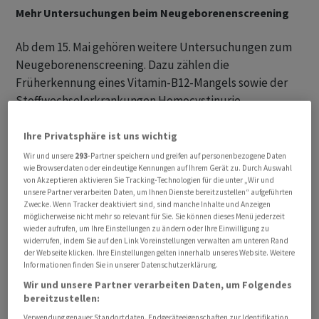
Mehr Untersuchungen beim Neugeborenenscreening
Ab dem 15. Mai gehören weitere Untersuchungen zum
Neugeborenenscreening. Dazu zählen die
Früherkennung eines Vitamin-B12-Mangels sowie der
Stoffwechselerkrankungen Homocystinurie,
Propionazidämie und Methylmalonazidurie. Mit dem
Neugeborenenscreening sollen angeborene
Ihre Privatsphäre ist uns wichtig
Stoffwechselerkrankungen und auch Störungen des
Wir und unsere
293
-Partner speichern und greifen auf personenbezogene Daten
wie Browserdaten oder eindeutige Kennungen auf Ihrem Gerät zu. Durch Auswahl
Blut- und Immunsystems erkannt werden.
von Akzeptieren aktivieren Sie Tracking-Technologien für die unter „Wir und
unsere Partner verarbeiten Daten, um Ihnen Dienste bereitzustellen“ aufgeführten
Entlastung für Autofahrer
Zwecke. Wenn Tracker deaktiviert sind, sind manche Inhalte und Anzeigen
möglicherweise nicht mehr so relevant für Sie. Sie können dieses Menü jederzeit
wieder aufrufen, um Ihre Einstellungen zu ändern oder Ihre Einwilligung zu
Ab 1. Mai sollen Benzin und Diesel billiger werden. Von
widerrufen, indem Sie auf den Link Voreinstellungen verwalten am unteren Rand
der Webseite klicken. Ihre Einstellungen gelten innerhalb unseres Website. Weitere
Anfang Mai bis Ende Juni sollen die Steuern auf Diesel
Informationen finden Sie in unserer Datenschutzerklärung.
und Benzin um je rund 17 Cent brutto pro Liter gesenkt
Wir und unsere Partner verarbeiten Daten, um Folgendes
werden. Seit Beginn des Iran-Krieges Ende Februar sind
bereitzustellen:
die Spritreise stark gestiegen und liegen trotz eines
Verwendung genauer Standortdaten. Endgeräteeigenschaften zur Identifikation