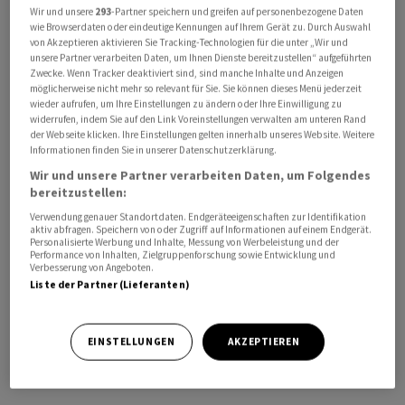
Wir und unsere
293
-Partner speichern und greifen auf personenbezogene Daten
bestätigt sich damit, dass günstigere
wie Browserdaten oder eindeutige Kennungen auf Ihrem Gerät zu. Durch Auswahl
Einkaufsbedingungen von den Mineralölkonzernen nur
von Akzeptieren aktivieren Sie Tracking-Technologien für die unter „Wir und
unsere Partner verarbeiten Daten, um Ihnen Dienste bereitzustellen“ aufgeführten
verlangsamt an die Kunden weitergegeben werden,
Zwecke. Wenn Tracker deaktiviert sind, sind manche Inhalte und Anzeigen
während ein höherer Ölpreis meist unverzüglich auch an
möglicherweise nicht mehr so relevant für Sie. Sie können dieses Menü jederzeit
wieder aufrufen, um Ihre Einstellungen zu ändern oder Ihre Einwilligung zu
den Zapfsäulen ankommt», sagte ein Sprecher.
widerrufen, indem Sie auf den Link Voreinstellungen verwalten am unteren Rand
der Webseite klicken. Ihre Einstellungen gelten innerhalb unseres Website. Weitere
Wer beim Kraftstoff sparen will, sollte am späten
Informationen finden Sie in unserer Datenschutzerklärung.
Vormittag, kurz vor 12.00 Uhr tanken, rät der ADAC. Dann
Wir und unsere Partner verarbeiten Daten, um Folgendes
bereitzustellen:
sei der Sprit im Tagesverlauf am niedrigsten. Kurz nach
12.00 Uhr sind die Preise dagegen am höchsten. Bei
Verwendung genauer Standortdaten. Endgeräteeigenschaften zur Identifikation
aktiv abfragen. Speichern von oder Zugriff auf Informationen auf einem Endgerät.
Reisen ins Ausland kann es sich dagegen lohnen, jenseits
Personalisierte Werbung und Inhalte, Messung von Werbeleistung und der
Performance von Inhalten, Zielgruppenforschung sowie Entwicklung und
der Grenze zu tanken. Zuletzt war Sprit unter anderem
Verbesserung von Angeboten.
in Polen, Tschechien, Österreich und Luxemburg teils
Liste der Partner (Lieferanten)
deutlich günstiger als in Deutschland, in Frankreich,
Dänemark und den Niederlanden teils deutlich teurer.
EINSTELLUNGEN
AKZEPTIEREN
Je nach Uhrzeit, Region und Tankstelle können die
Preise aber stark abweichen./ruc/DP/jha