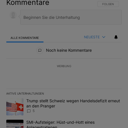
Kommentare
FOLGE DIESER U
FOLGEN
NEUESTE
ALLE KOMMENTARE
Alle Kommentare
Noch keine Kommentare
WERBUNG
AKTIVE UNTERHALTUNGEN
Das Folgende ist eine Liste der am meisten kommentierten Artikel
Ein Trendartikel mit dem Titel "Trump stellt Schweiz wegen Hand
Trump stellt Schweiz wegen Handelsdefizit erneut
an den Pranger
5
Ein Trendartikel mit dem Titel "SMI-Aufsteiger: Hüst-und-Hott e
SMI-Aufsteiger: Hüst-und-Hott eines
Anlagestrategen