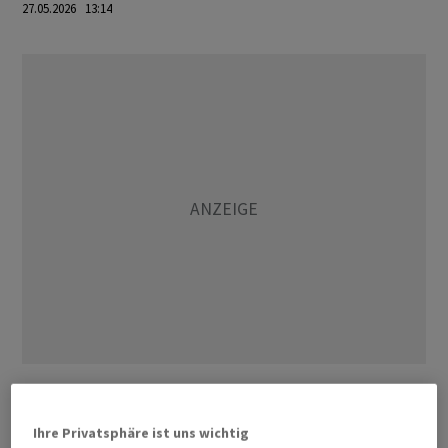
27.05.2026 13:14
Der ADAC hält den aktuellen Preisrückgang an den
Tankstellen für «viel zu gering». Hintergrund ist, dass
Ihre Privatsphäre ist uns wichtig
der Ölpreis zuletzt deutlich nachgab. «Ein weiteres Mal