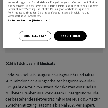
Verwendung genauer Standortdaten. Endgeräteeigenschaften zur Identifikation
aktiv abfragen. Speichern von oder Zugriff auf Informationen auf einem Endgerät.
Personalisierte Werbung und Inhalte, Messung von Werbeleistung und der
Performance von Inhalten, Zielgruppenforschung sowie Entwicklung und
Verbesserung von Angeboten.
Liste der Partner (Lieferanten)
EINSTELLUNGEN
AKZEPTIEREN
2029 ist Schluss mit Musicals
Ende 2027 soll ein Baugesuch eingereicht und Mitte
2029 mit den Sanierungsarbeiten begonnen werden.
SPS geht derzeit von Investitionskosten von rund 60
Millionen Franken aus. Vor diesem Hintergrund wurde
der bestehende Mietvertrag mit Maag Music & Arts zur
Zwischennutzung letztmals bis Mai 2029 verlängert.