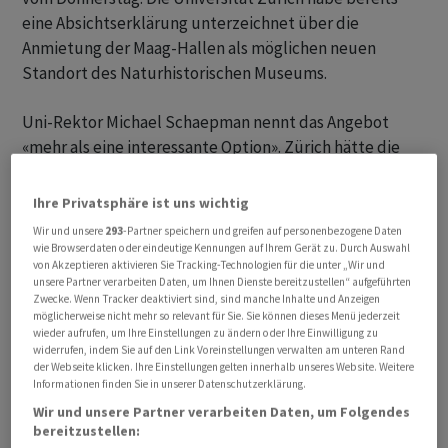
eine Absichtserklärung unterzeichnet über die
Anmietung der Maag-Hallen als möglichen neuen
Standort des Naturhistorischen Museums.
Uni-Rektor Michael Schaepman nennt das Angebot
«mehr als eine interessante Option». Zürich hätte die
Gelegenheit «ein weiteres Museum mit internationaler
Ausstrahlung zu schaffen». Das Naturhistorische
Ihre Privatsphäre ist uns wichtig
Museum ist derzeit im Hauptgebäude der Universität
Wir und unsere
293
-Partner speichern und greifen auf personenbezogene Daten
untergebracht.
wie Browserdaten oder eindeutige Kennungen auf Ihrem Gerät zu. Durch Auswahl
von Akzeptieren aktivieren Sie Tracking-Technologien für die unter „Wir und
unsere Partner verarbeiten Daten, um Ihnen Dienste bereitzustellen“ aufgeführten
Die aktuelle Planung sieht laut Mitteilung vor,
Zwecke. Wenn Tracker deaktiviert sind, sind manche Inhalte und Anzeigen
möglicherweise nicht mehr so relevant für Sie. Sie können dieses Menü jederzeit
Ausstellungs- und Veranstaltungsflächen in den Maag-
wieder aufrufen, um Ihre Einstellungen zu ändern oder Ihre Einwilligung zu
Hallen unterzubringen, ergänzt durch ein frei
widerrufen, indem Sie auf den Link Voreinstellungen verwalten am unteren Rand
zugängliches Atrium im Bereich der Lichtstrasse.
der Webseite klicken. Ihre Einstellungen gelten innerhalb unseres Website. Weitere
Informationen finden Sie in unserer Datenschutzerklärung.
Wir und unsere Partner verarbeiten Daten, um Folgendes
bereitzustellen: