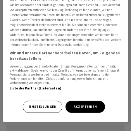
zu vereinfachen und Doppelspurigkeiten abzubauen.
wie Browserdaten oder eindeutige Kennungen auf Ihrem Gerät zu. Durch Auswahl
von Akzeptieren aktivieren Sie Tracking-Technologien für die unter „Wir und
Die für Produktion und Verwaltung genutzten
unsere Partner verarbeiten Daten, um Ihnen Dienste bereitzustellen“ aufgeführten
Immobilien sollen optimiert werden.
Zwecke. Wenn Tracker deaktiviert sind, sind manche Inhalte und Anzeigen
möglicherweise nicht mehr so relevant für Sie. Sie können dieses Menü jederzeit
wieder aufrufen, um Ihre Einstellungen zu ändern oder Ihre Einwilligung zu
Effizientere Abläufe, die Reduktion von Gremien, die
widerrufen, indem Sie auf den Link Voreinstellungen verwalten am unteren Rand
der Webseite klicken. Ihre Einstellungen gelten innerhalb unseres Website. Weitere
Bündelung von Produktionsplanung und -steuerung
Informationen finden Sie in unserer Datenschutzerklärung.
sowie angepasste Herstellungsweisen des Programms
Wir und unsere Partner verarbeiten Daten, um Folgendes
sollen zu weiteren Einsparungen führen.
bereitzustellen:
Verwendung genauer Standortdaten. Endgeräteeigenschaften zur Identifikation
Bis 2029 muss die SRG SSR 270 Millionen Franken
aktiv abfragen. Speichern von oder Zugriff auf Informationen auf einem Endgerät.
Personalisierte Werbung und Inhalte, Messung von Werbeleistung und der
einsparen, vor allem aufgrund der vom Bundesrat
Performance von Inhalten, Zielgruppenforschung sowie Entwicklung und
Verbesserung von Angeboten.
beschlossenen Rundfunkgebührensenkung.
Liste der Partner (Lieferanten)
mk/
EINSTELLUNGEN
AKZEPTIEREN
(AWP)