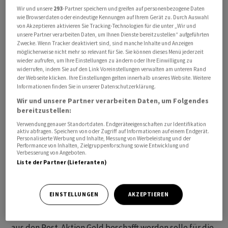
Wir und unsere
293
-Partner speichern und greifen auf personenbezogene Daten
wie Browserdaten oder eindeutige Kennungen auf Ihrem Gerät zu. Durch Auswahl
Zuvor hatte die staatliche Förderbank KfW mitgeteilt,
von Akzeptieren aktivieren Sie Tracking-Technologien für die unter „Wir und
unsere Partner verarbeiten Daten, um Ihnen Dienste bereitzustellen“ aufgeführten
dass sie Aktien für insgesamt rund 2,2 Milliarden Euro
Zwecke. Wenn Tracker deaktiviert sind, sind manche Inhalte und Anzeigen
verkauft habe. Der Staatsanteil an der früheren
möglicherweise nicht mehr so relevant für Sie. Sie können dieses Menü jederzeit
wieder aufrufen, um Ihre Einstellungen zu ändern oder Ihre Einwilligung zu
Bundespost sank dadurch von 20,5 auf 16,5 Prozent. Die
widerrufen, indem Sie auf den Link Voreinstellungen verwalten am unteren Rand
KfW, die auch nach der Transaktion grösster
der Webseite klicken. Ihre Einstellungen gelten innerhalb unseres Website. Weitere
Einzelaktionär des global tätigen Logistikers DHL
Informationen finden Sie in unserer Datenschutzerklärung.
bleibt, hält die Anteile im Auftrag des Bundes. Eine
Wir und unsere Partner verarbeiten Daten, um Folgendes
bereitzustellen:
Sprecherin des Bundesfinanzministeriums sagte am
Verwendung genauer Standortdaten. Endgeräteeigenschaften zur Identifikation
Mittwoch, dass die Erlöse aus dem Anteilsverkauf
aktiv abfragen. Speichern von oder Zugriff auf Informationen auf einem Endgerät.
eingesetzt werden sollen, um das Eigenkapital der Bahn
Personalisierte Werbung und Inhalte, Messung von Werbeleistung und der
Performance von Inhalten, Zielgruppenforschung sowie Entwicklung und
zu stärken.
Verbesserung von Angeboten.
Liste der Partner (Lieferanten)
Aus Sicht der Gewerkschafterin Kocsis ist die
Transaktion eine falsche Entscheidung, in der die
EINSTELLUNGEN
AKZEPTIEREN
«Schlussverkauf-Mentalität der FDP» zur Geltung
komme. Es sei «geradezu absurd», dass mit den Erlösen
aus den Post-Aktien Geld beschafft werden solle für die