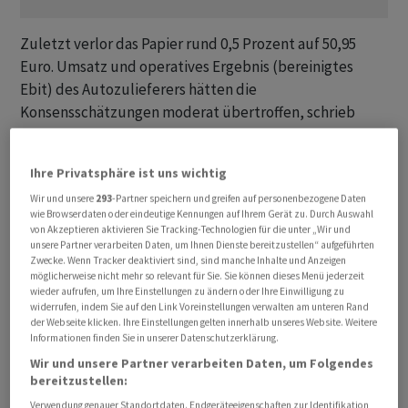
Zuletzt verlor das Papier rund 0,5 Prozent auf 50,95
Euro. Umsatz und operatives Ergebnis (bereinigtes
Ebit) des Autozulieferers hätten die
Konsensschätzungen moderat übertroffen, schrieb
Analyst Akshat Kacker von der US-Bank JPMorgan. Die
Profitabilität im Amerika-Geschäft sei jedoch schwächer
Ihre Privatsphäre ist uns wichtig
als erwartet ausgefallen. Ein Händler monierte den
Wir und unsere
293
-Partner speichern und greifen auf personenbezogene Daten
konkretisierten Ausblick auf das laufende Geschäftsjahr.
wie Browserdaten oder eindeutige Kennungen auf Ihrem Gerät zu. Durch Auswahl
Für beide Kennziffern lägen die Konsensschätzungen
von Akzeptieren aktivieren Sie Tracking-Technologien für die unter „Wir und
unsere Partner verarbeiten Daten, um Ihnen Dienste bereitzustellen“ aufgeführten
bislang ein wenig höher.
Zwecke. Wenn Tracker deaktiviert sind, sind manche Inhalte und Anzeigen
möglicherweise nicht mehr so relevant für Sie. Sie können dieses Menü jederzeit
Im dritten Quartal stieg der Umsatz um gut 13 Prozent
wieder aufrufen, um Ihre Einstellungen zu ändern oder Ihre Einwilligung zu
widerrufen, indem Sie auf den Link Voreinstellungen verwalten am unteren Rand
auf 306,5 Millionen Euro, wie das im MDax notierte
der Webseite klicken. Ihre Einstellungen gelten innerhalb unseres Website. Weitere
Unternehmen am Montag in Koblenz mitteilte. Dazu
Informationen finden Sie in unserer Datenschutzerklärung.
haben alle Marktsegmente beigetragen. Analysten
Wir und unsere Partner verarbeiten Daten, um Folgendes
bereitzustellen:
hatten im Schnitt mit etwas weniger gerechnet. Vor
Zinsen, Steuern und Sonderposten (ber Ebit) stieg das
Verwendung genauer Standortdaten. Endgeräteeigenschaften zur Identifikation