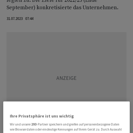
legten zu. Die Ziele für 2022/23 (Ende
September) konkretisierte das Unternehmen.
31.07.2023 07:44
Ihre Privatsphäre ist uns wichtig
Wir und unsere
293
-Partner speichern und greifen auf personenbezogene Daten
wie Browserdaten oder eindeutige Kennungen auf Ihrem Gerät zu. Durch Auswahl
Für das laufende Geschäftsjahr peilt Stabilus nun einen