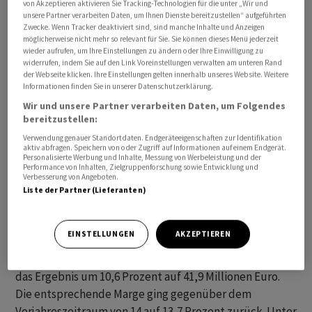
von Akzeptieren aktivieren Sie Tracking-Technologien für die unter „Wir und
Umsatz von 1,2 Milliarden Euro an und damit das obere
unsere Partner verarbeiten Daten, um Ihnen Dienste bereitzustellen“ aufgeführten
Zwecke. Wenn Tracker deaktiviert sind, sind manche Inhalte und Anzeigen
Ende der bisherigen Bandbreite. Die bereinigte
möglicherweise nicht mehr so relevant für Sie. Sie können dieses Menü jederzeit
operative Marge (Ebit-Marge) soll mit 13 Prozent das
wieder aufrufen, um Ihre Einstellungen zu ändern oder Ihre Einwilligung zu
widerrufen, indem Sie auf den Link Voreinstellungen verwalten am unteren Rand
untere Ende der zuvor anvisierten Spanne erreichen. Im
der Webseite klicken. Ihre Einstellungen gelten innerhalb unseres Website. Weitere
Gegensatz zum Vorjahr sei das laufende Geschäftsjahr
Informationen finden Sie in unserer Datenschutzerklärung.
negativ beeinflusst durch Währungseffekte im
Wir und unsere Partner verarbeiten Daten, um Folgendes
bereitzustellen:
operativen Ergebnis, vor allem zwischen dem
mexikanischen Peso und US-Dollar. Diese Effekte
Verwendung genauer Standortdaten. Endgeräteeigenschaften zur Identifikation
aktiv abfragen. Speichern von oder Zugriff auf Informationen auf einem Endgerät.
verringerten die bereinigte Ebit-Marge.
Personalisierte Werbung und Inhalte, Messung von Werbeleistung und der
Performance von Inhalten, Zielgruppenforschung sowie Entwicklung und
Verbesserung von Angeboten.
Im dritten Quartal stieg der Umsatz um gut 13 Prozent
Liste der Partner (Lieferanten)
auf 306,5 Millionen Euro, wie das im MDax notierte
Unternehmen am Montag in Koblenz mitteilte.
EINSTELLUNGEN
AKZEPTIEREN
Analysten hatten im Schnitt mit etwas weniger
gerechnet. Vor Zinsen, Steuern und Sonderposten stieg
das Ergebnis um 10,6 Prozent auf 41,9 Millionen Euro.
Die entsprechende Marge ging gegenüber dem
Vorjahreszeitraum von 14 auf 13,7 Prozent zurück. Unter