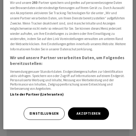
Wir und unsere
293
-Partner speichern und greifen auf personenbezogene Daten
steigenden Marktanteils in den USA zwar etwas mehr
wie Browserdaten oder eindeutige Kennungen auf Ihrem Gerät zu. Durch Auswahl
absetzte, ging der Umsatz zugleich wegen gesunkener
von Akzeptieren aktivieren Sie Tracking-Technologien für die unter „Wir und
unsere Partner verarbeiten Daten, um Ihnen Dienste bereitzustellen“ aufgeführten
Preise und belastet durch Währungseffekte um 3
Zwecke. Wenn Tracker deaktiviert sind, sind manche Inhalte und Anzeigen
Prozent auf 6,4 Milliarden Euro zurück.
möglicherweise nicht mehr so relevant für Sie. Sie können dieses Menü jederzeit
wieder aufrufen, um Ihre Einstellungen zu ändern oder Ihre Einwilligung zu
widerrufen, indem Sie auf den Link Voreinstellungen verwalten am unteren Rand
Für 2026 stellt das Unternehmen trotz der zum
der Webseite klicken. Ihre Einstellungen gelten innerhalb unseres Website. Weitere
Informationen finden Sie in unserer Datenschutzerklärung.
Jahresende 2025 abgeschlossenen Veräusserung von
Wir und unsere Partner verarbeiten Daten, um Folgendes
acht US-Distributionsstandorten eine zum
bereitzustellen:
Vorjahresniveau konstante Absatzentwicklung in
Verwendung genauer Standortdaten. Endgeräteeigenschaften zur Identifikation
Aussicht. Zudem wird ein deutlicher Anstieg beim
aktiv abfragen. Speichern von oder Zugriff auf Informationen auf einem Endgerät.
Personalisierte Werbung und Inhalte, Messung von Werbeleistung und der
operativen Ergebnis (bereinigtes Ebitda) und beim
Performance von Inhalten, Zielgruppenforschung sowie Entwicklung und
Cashflow aus betrieblicher Tätigkeit erwartet.
Verbesserung von Angeboten.
Liste der Partner (Lieferanten)
EINSTELLUNGEN
AKZEPTIEREN