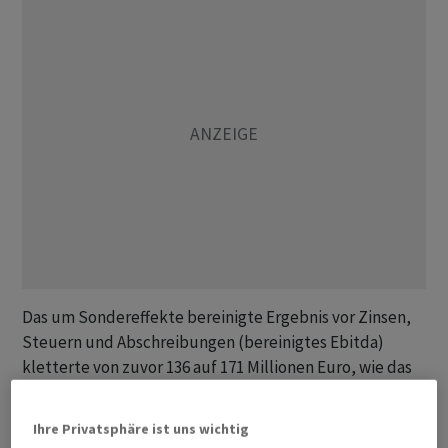
Das um Sondereffekte bereinigte Ergebnis vor Zinsen,
Steuern und Abschreibungen (bereinigtes Ebitda)
kletterte von zuvor 136 auf 171 Millionen Euro, wie das
SDax-Unternehmen am Mittwoch mitteilte. Damit kam
der Wert allerdings am unteren Ende der
Ihre Privatsphäre ist uns wichtig
Konzernprognose heraus. Während Klöco dank eines