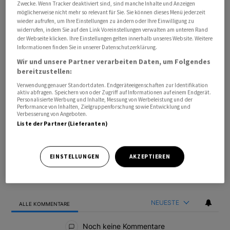
Zwecke. Wenn Tracker deaktiviert sind, sind manche Inhalte und Anzeigen
möglicherweise nicht mehr so relevant für Sie. Sie können dieses Menü jederzeit
wieder aufrufen, um Ihre Einstellungen zu ändern oder Ihre Einwilligung zu
widerrufen, indem Sie auf den Link Voreinstellungen verwalten am unteren Rand
der Webseite klicken. Ihre Einstellungen gelten innerhalb unseres Website. Weitere
Informationen finden Sie in unserer Datenschutzerklärung.
Wir und unsere Partner verarbeiten Daten, um Folgendes
bereitzustellen:
Verwendung genauer Standortdaten. Endgeräteeigenschaften zur Identifikation
aktiv abfragen. Speichern von oder Zugriff auf Informationen auf einem Endgerät.
Bevorzugte Quelle
So funktioniert's
Personalisierte Werbung und Inhalte, Messung von Werbeleistung und der
Performance von Inhalten, Zielgruppenforschung sowie Entwicklung und
Verbesserung von Angeboten.
Liste der Partner (Lieferanten)
ANMELDEN
|
REGISTRIEREN
Kommentare
FOLGE DIESER U
FOLGEN
EINSTELLUNGEN
AKZEPTIEREN
NEUESTE
ALLE KOMMENTARE
Alle Kommentare
Noch keine Kommentare