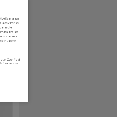
utige Kennungen
d unsere Partner
ind manche
ufrufen, um Ihre
ten am unteren
Sie in unserer
oder Zugriff auf
 Performance von