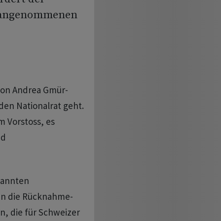
h angenommenen
 von Andrea Gmür-
n Nationalrat geht.
m Vorstoss, es
nd
nannten
an die Rücknahme-
, die für Schweizer