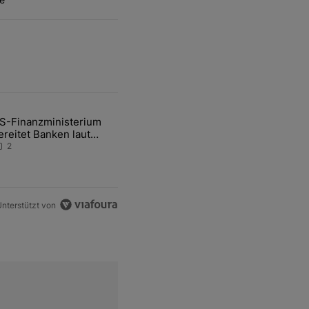
ten Artikel der letzten 7 days.
S-Finanzministerium
ational Awareness: Alles über den Retter-Deal" mit 3 kommentare.
ikel mit dem Titel "US-Finanzministerium bereitet Banken laut Inside
ereitet Banken laut
nsider auf eventuelle
2
en-Intervention vor
nterstützt von