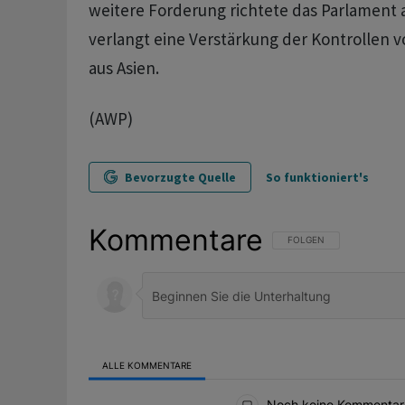
weitere Forderung richtete das Parlament 
verlangt eine Verstärkung der Kontrollen 
aus Asien.
(AWP)
Bevorzugte Quelle
So funktioniert's
Kommentare
FOLGE DIESER UNTERHAL
FOLGEN
ALLE KOMMENTARE
Alle Kommentare
Noch keine Kommentar