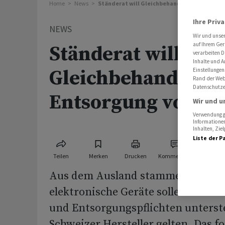
Home
News
Ständerat will Gleichbehandlung bei Entsor
Ihre Priv
NEWS
Wir und unse
auf Ihrem Ger
Ständerat will
verarbeiten D
Inhalte und A
Gleichbehandlung 
Einstellungen
Rand der Webs
Datenschutze
Entsorgung von El
Wir und u
Verwendung ge
Informationen
Inhalten, Zi
Liste der P
Teilen
Merken
Drucken
Kommentare
Aus dem Ausland stammende elekt
elektronische Geräte sollen dens
und Entsorgungspflichten unterste
Schweizer Hersteller gelten. Das f