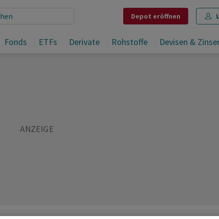
Depot
eröffnen
Ständerat will Gleichbehandlung bei Entsorgung von Elektronik
Fonds
ETFs
Derivate
Rohstoffe
Devisen & Zinse
Teilen
Merken
Drucken
Kommentare