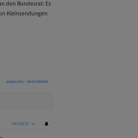
an den Bundesrat: Es
von Kleinsendungen
TUNG, UM BENACHRICHTIGT ZU WERDEN, WENN NEUE KOMMENTARE VERÖFFENTLICHT WE
ANMELDEN
|
REGISTRIEREN
NEUESTE
e