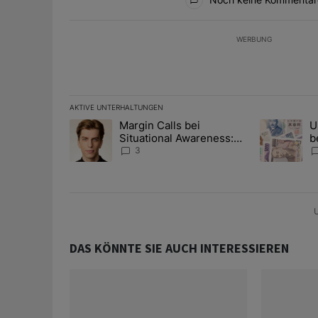
WERBUNG
AKTIVE UNTERHALTUNGEN
Das Folgende ist eine Liste der am meisten kommentier
Margin Calls bei
U
Ein Trendartikel mit dem Titel "Margin Calls bei Situ
Ein Trendart
Situational Awareness:
b
Alles über den Retter-
I
3
Deal
Y
U
DAS KÖNNTE SIE AUCH INTERESSIEREN