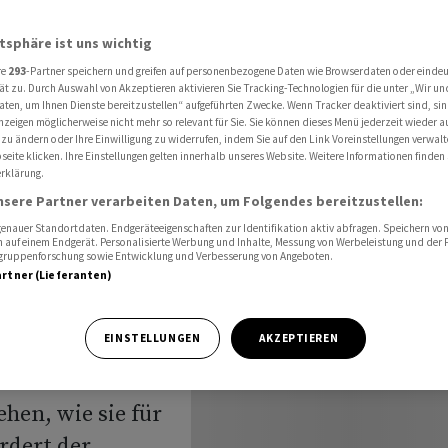
gung von Elektronik
atsphäre ist uns wichtig
re
293
-Partner speichern und greifen auf personenbezogene Daten wie Browserdaten oder einde
ät zu. Durch Auswahl von Akzeptieren aktivieren Sie Tracking-Technologien für die unter „Wir un
aten, um Ihnen Dienste bereitzustellen“ aufgeführten Zwecke. Wenn Tracker deaktiviert sind, s
nzeigen möglicherweise nicht mehr so relevant für Sie. Sie können dieses Menü jederzeit wieder a
bei
 zu ändern oder Ihre Einwilligung zu widerrufen, indem Sie auf den Link Voreinstellungen verwal
eite klicken. Ihre Einstellungen gelten innerhalb unseres Website. Weitere Informationen finden 
rklärung.
ektronik
nsere Partner verarbeiten Daten, um Folgendes bereitzustellen:
nauer Standortdaten. Endgeräteeigenschaften zur Identifikation aktiv abfragen. Speichern von 
 auf einem Endgerät. Personalisierte Werbung und Inhalte, Messung von Werbeleistung und der
elgruppenforschung sowie Entwicklung und Verbesserung von Angeboten.
artner (Lieferanten)
EINSTELLUNGEN
AKZEPTIEREN
rische und
elben Rücknahme-
hen, wie sie für
ordert der