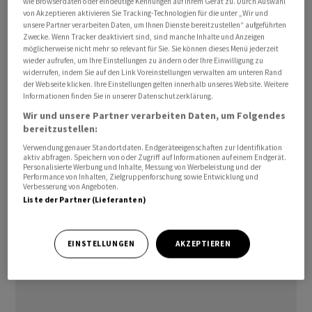
wie Browserdaten oder eindeutige Kennungen auf Ihrem Gerät zu. Durch Auswahl
In Makerfield nahe Manchester hat der Bürgermeister
von Akzeptieren aktivieren Sie Tracking-Technologien für die unter „Wir und
unsere Partner verarbeiten Daten, um Ihnen Dienste bereitzustellen“ aufgeführten
der Metropolregion ein Heimspiel. Dennoch gilt der
Zwecke. Wenn Tracker deaktiviert sind, sind manche Inhalte und Anzeigen
Ausgang der für den 18. Juni geplanten Wahl alles
möglicherweise nicht mehr so relevant für Sie. Sie können dieses Menü jederzeit
andere als ausgemacht.
wieder aufrufen, um Ihre Einstellungen zu ändern oder Ihre Einwilligung zu
widerrufen, indem Sie auf den Link Voreinstellungen verwalten am unteren Rand
der Webseite klicken. Ihre Einstellungen gelten innerhalb unseres Website. Weitere
Die rechtspopulistische Partei Reform UK von Brexit-
Informationen finden Sie in unserer Datenschutzerklärung.
Vorkämpfer Nigel Farage hatte dort bereits bei der
Wir und unsere Partner verarbeiten Daten, um Folgendes
bereitzustellen:
vergangenen Parlamentswahl im Jahr 2024 stark
abgeschnitten. Inzwischen liegt sie landesweit in den
Verwendung genauer Standortdaten. Endgeräteeigenschaften zur Identifikation
aktiv abfragen. Speichern von oder Zugriff auf Informationen auf einem Endgerät.
Umfragen deutlich vor Labour./cmy/DP/jha
Personalisierte Werbung und Inhalte, Messung von Werbeleistung und der
Performance von Inhalten, Zielgruppenforschung sowie Entwicklung und
Verbesserung von Angeboten.
(AWP)
Liste der Partner (Lieferanten)
EINSTELLUNGEN
AKZEPTIEREN