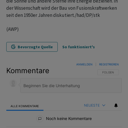
die Sonne und andere Sterne ihre Energie beziehen. In
der Wissenschaft wird der Bau von Fusionskraftwerken
seit den 1950er Jahren diskutiert./had/DP/stk
(AWP)
Bevorzugte Quelle
So funktioniert's
ANMELDEN
|
REGISTRIEREN
Kommentare
FOLGE DIESER U
FOLGEN
NEUESTE
ALLE KOMMENTARE
Alle Kommentare
Noch keine Kommentare