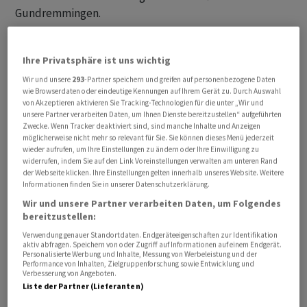
Gundremmingen.
Projekt setzt auf Geld aus Bayern, Berlin und von
Ihre Privatsphäre ist uns wichtig
Investoren
Wir und unsere
293
-Partner speichern und greifen auf personenbezogene Daten
wie Browserdaten oder eindeutige Kennungen auf Ihrem Gerät zu. Durch Auswahl
«Die Finanzierung dazu wird ein wirklicher Kraftakt sein,
von Akzeptieren aktivieren Sie Tracking-Technologien für die unter „Wir und
das muss man sagen. Allein das Projekt Alpha wird 2
unsere Partner verarbeiten Daten, um Ihnen Dienste bereitzustellen“ aufgeführten
Zwecke. Wenn Tracker deaktiviert sind, sind manche Inhalte und Anzeigen
Milliarden Euro kosten», sagte Bayerns
möglicherweise nicht mehr so relevant für Sie. Sie können dieses Menü jederzeit
Ministerpräsident Markus Söder. Der Freistaat werde
wieder aufrufen, um Ihre Einstellungen zu ändern oder Ihre Einwilligung zu
sich mit 400 Millionen Euro beteiligen. Mindestens
widerrufen, indem Sie auf den Link Voreinstellungen verwalten am unteren Rand
der Webseite klicken. Ihre Einstellungen gelten innerhalb unseres Website. Weitere
weitere 400 Millionen Euro kommen über Proxima
Informationen finden Sie in unserer Datenschutzerklärung.
Fusion durch private Investoren - dieser Tage findet in
Wir und unsere Partner verarbeiten Daten, um Folgendes
München dazu eine grosse Investorenkonferenz statt,
bereitzustellen:
um Geld einzuwerben. Er hoffe sehr, dass der Bund
Verwendung genauer Standortdaten. Endgeräteeigenschaften zur Identifikation
aktiv abfragen. Speichern von oder Zugriff auf Informationen auf einem Endgerät.
seinen Teil für das «grosse nationale Projekt»
Personalisierte Werbung und Inhalte, Messung von Werbeleistung und der
übernehmen werde, laut Söder mehr als eine Milliarde
Performance von Inhalten, Zielgruppenforschung sowie Entwicklung und
Verbesserung von Angeboten.
Euro.
Liste der Partner (Lieferanten)