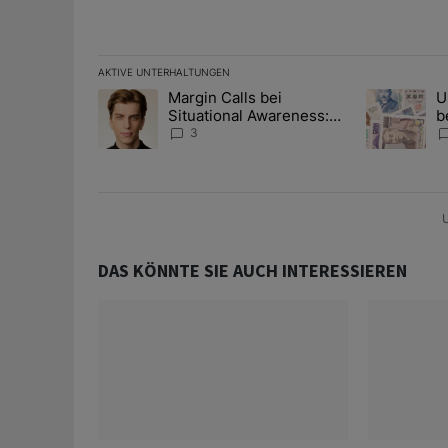
AKTIVE UNTERHALTUNGEN
Das Folgende ist eine Liste der am meisten kommentier
Margin Calls bei
U
Ein Trendartikel mit dem Titel "Margin Calls bei Situ
Ein Trendart
Situational Awareness:
b
Alles über den Retter-
I
3
Deal
Y
U
DAS KÖNNTE SIE AUCH INTERESSIEREN