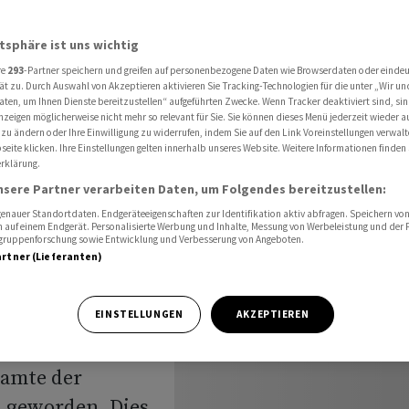
ahn-Mitarbeiter
atsphäre ist uns wichtig
re
293
-Partner speichern und greifen auf personenbezogene Daten wie Browserdaten oder einde
Gewalt
ät zu. Durch Auswahl von Akzeptieren aktivieren Sie Tracking-Technologien für die unter „Wir un
aten, um Ihnen Dienste bereitzustellen“ aufgeführten Zwecke. Wenn Tracker deaktiviert sind, s
nzeigen möglicherweise nicht mehr so relevant für Sie. Sie können dieses Menü jederzeit wieder a
ahn-
 zu ändern oder Ihre Einwilligung zu widerrufen, indem Sie auf den Link Voreinstellungen verwal
eite klicken. Ihre Einstellungen gelten innerhalb unseres Website. Weitere Informationen finden 
rklärung.
nsere Partner verarbeiten Daten, um Folgendes bereitzustellen:
nauer Standortdaten. Endgeräteeigenschaften zur Identifikation aktiv abfragen. Speichern von 
 auf einem Endgerät. Personalisierte Werbung und Inhalte, Messung von Werbeleistung und der
elgruppenforschung sowie Entwicklung und Verbesserung von Angeboten.
artner (Lieferanten)
lein in den
EINSTELLUNGEN
AKZEPTIEREN
d 1.630
eamte der
n geworden. Dies