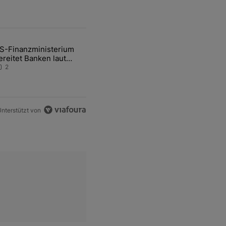
ten Artikel der letzten 7 days.
S-Finanzministerium
ational Awareness: Alles über den Retter-Deal" mit 3 kommentare.
ikel mit dem Titel "US-Finanzministerium bereitet Banken laut Inside
ereitet Banken laut
nsider auf eventuelle
2
en-Intervention vor
nterstützt von