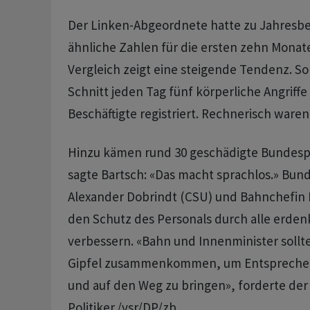
Der Linken-Abgeordnete hatte zu Jahresb
ähnliche Zahlen für die ersten zehn Monate
Vergleich zeigt eine steigende Tendenz. S
Schnitt jeden Tag fünf körperliche Angriffe
Beschäftigte registriert. Rechnerisch waren
Hinzu kämen rund 30 geschädigte Bundespo
sagte Bartsch: «Das macht sprachlos.» Bun
Alexander Dobrindt (CSU) und Bahnchefin 
den Schutz des Personals durch alle erd
verbessern. «Bahn und Innenminister sollt
Gipfel zusammenkommen, um Entsprechen
und auf den Weg zu bringen», forderte der
Politiker./vsr/DP/zb