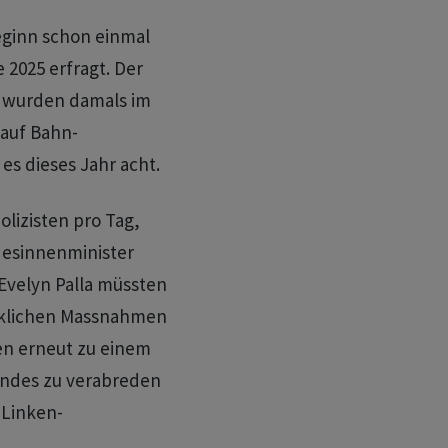
eginn schon einmal
 2025 erfragt. Der
o wurden damals im
 auf Bahn-
 es dieses Jahr acht.
lizisten pro Tag,
desinnenminister
Evelyn Palla müssten
enklichen Massnahmen
en erneut zu einem
des zu verabreden
 Linken-