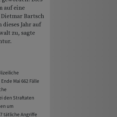
 auf eine
 Dietmar Bartsch
 dieses Jahr auf
alt zu, sagte
ntur.
lizeiliche
s Ende Mai 662 Fälle
che
i den Straftaten
llen um
tätliche Angriffe