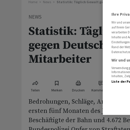
Home
News
Statistik: Täglich Gewalt gegen Deutsche-B
Ihre Priv
NEWS
Wir und unse
Statistik: Täglich 
auf Ihrem Ger
verarbeiten D
Inhalte und A
gegen Deutsche-B
Einstellungen
Rand der Webs
Datenschutze
Mitarbeiter
Wir und u
Verwendung ge
Informationen
Inhalten, Zi
Liste der P
Teilen
Merken
Drucken
Kommentare
Bedrohungen, Schläge, Angriffe: Al
ersten fünf Monaten des Jahres sin
Beschäftigte der Bahn und 4.672 B
Bundespolizei Opfer von Straftate