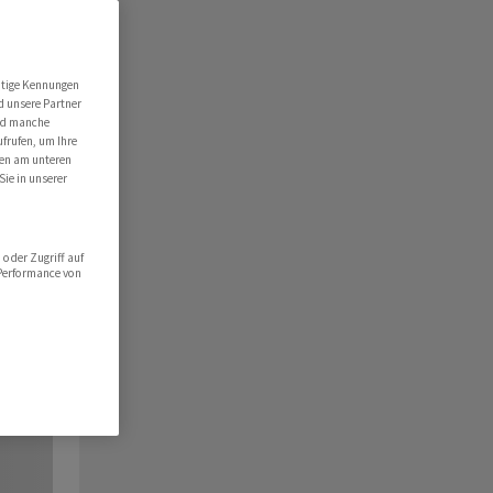
utige Kennungen
d unsere Partner
ind manche
ufrufen, um Ihre
ten am unteren
Sie in unserer
oder Zugriff auf
 Performance von