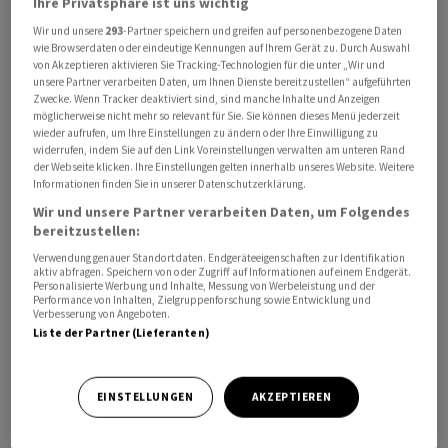
Ihre Privatsphäre ist uns wichtig
Raiffeisen zeigt. Verglichen mit dem zweiten Quartal
Wir und unsere
293
-Partner speichern und greifen auf personenbezogene Daten
2022 kosten Einfamilienhäuser damit heute 6,1 Prozent
wie Browserdaten oder eindeutige Kennungen auf Ihrem Gerät zu. Durch Auswahl
von Akzeptieren aktivieren Sie Tracking-Technologien für die unter „Wir und
und Stockwerkeigentum 5,1 Prozent mehr als vor
unsere Partner verarbeiten Daten, um Ihnen Dienste bereitzustellen“ aufgeführten
einem Jahr. "Im Kräftemessen zwischen dünnem
Zwecke. Wenn Tracker deaktiviert sind, sind manche Inhalte und Anzeigen
möglicherweise nicht mehr so relevant für Sie. Sie können dieses Menü jederzeit
Angebot und zinsbedingt höheren Finanzierungskosten
wieder aufrufen, um Ihre Einstellungen zu ändern oder Ihre Einwilligung zu
behält aktuell die Angebotsknappheit weiterhin die
widerrufen, indem Sie auf den Link Voreinstellungen verwalten am unteren Rand
der Webseite klicken. Ihre Einstellungen gelten innerhalb unseres Website. Weitere
Oberhand", wird Fredy Hasenmaile, Chefökonom von
Informationen finden Sie in unserer Datenschutzerklärung.
Raiffeisen Schweiz, in der Mitteilung zitiert.
Wir und unsere Partner verarbeiten Daten, um Folgendes
bereitzustellen:
Stärkste Preisanstiege in der Inner- und Ostschweiz
Verwendung genauer Standortdaten. Endgeräteeigenschaften zur Identifikation
aktiv abfragen. Speichern von oder Zugriff auf Informationen auf einem Endgerät.
Personalisierte Werbung und Inhalte, Messung von Werbeleistung und der
Im Vorjahresvergleich verzeichneten laut Mitteilung
Performance von Inhalten, Zielgruppenforschung sowie Entwicklung und
Verbesserung von Angeboten.
Einfamilienhäuser in der Innerschweiz (+18,8%) und der
Liste der Partner (Lieferanten)
Ostschweiz (+9,8%) die grössten Preisanstiege. Weniger
stark stiegen die Preise hingegen in Bern (+3,4%) und
der Nordwestschweiz (+3,3%). Beim
EINSTELLUNGEN
AKZEPTIEREN
Stockwerkeigentum hätten die Preise in der Region
Innerschweiz (+11,3%) am stärksten zugelegt. Die