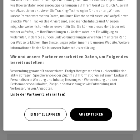
vor dem Osterreiseverkehr in Kraft.
wie Browserdaten oder eindeutige Kennungen auf Ihrem Gerät zu. Durch Auswahl
von Akzeptieren aktivieren Sie Tracking-Technologien für die unter „Wir und
Spritpreisänderungen teils im Stundentakt, wie sie
unsere Partner verarbeiten Daten, um Ihnen Dienste bereitzustellen“ aufgeführten
bislang an der Tagesordnung waren, wird es dann nicht
Zwecke. Wenn Tracker deaktiviert sind, sind manche Inhalte und Anzeigen
möglicherweise nicht mehr so relevant für Sie. Sie können dieses Menü jederzeit
mehr geben. Künftig dürfen an deutschen Tankstellen
wieder aufrufen, um Ihre Einstellungen zu ändern oder Ihre Einwilligung zu
die Preise nur noch einmal täglich erhöht werden, und
widerrufen, indem Sie auf den Link Voreinstellungen verwalten am unteren Rand
der Webseite klicken. Ihre Einstellungen gelten innerhalb unseres Website. Weitere
zwar um 12.00 Uhr mittags. Preissenkungen sind
Informationen finden Sie in unserer Datenschutzerklärung.
dagegen weiterhin jederzeit möglich.
Wir und unsere Partner verarbeiten Daten, um Folgendes
bereitzustellen:
Ausserdem bekommt das Bundeskartellamt mehr
Verwendung genauer Standortdaten. Endgeräteeigenschaften zur Identifikation
Befugnisse gegen überhöhte Preise. Unternehmen
aktiv abfragen. Speichern von oder Zugriff auf Informationen auf einem Endgerät.
Personalisierte Werbung und Inhalte, Messung von Werbeleistung und der
müssen künftig darlegen, dass Preissteigerungen
Performance von Inhalten, Zielgruppenforschung sowie Entwicklung und
Verbesserung von Angeboten.
sachlich gerechtfertigt sind. Dadurch soll es für das
Liste der Partner (Lieferanten)
Kartellamt deutlich leichter werden, gegen überhöhte
Spritpreise vorzugehen./sk/DP/stw
EINSTELLUNGEN
AKZEPTIEREN
(AWP)