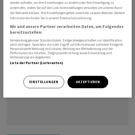
wieder aufrufen, um Ihre Einstellungen zu ändern oder Ihre Einwilligung zu
werde noch abgeklärt.
widerrufen, indem Sie auf den Link Voreinstellungen verwalten am unteren Rand
der Webseite klicken. Ihre Einstellungen gelten innerhalb unseres Website. Weitere
Informationen finden Sie in unserer Datenschutzerklärung.
Der Bahnverkehr war demnach von der Störung nicht
Wir und unsere Partner verarbeiten Daten, um Folgendes
betroffen, die Züge verkehrten pünktlich, wie es weiter
bereitzustellen:
hiess.
Verwendung genauer Standortdaten. Endgeräteeigenschaften zur Identifikation
aktiv abfragen. Speichern von oder Zugriff auf Informationen auf einem Endgerät.
Personalisierte Werbung und Inhalte, Messung von Werbeleistung und der
Performance von Inhalten, Zielgruppenforschung sowie Entwicklung und
Verbesserung von Angeboten.
Liste der Partner (Lieferanten)
EINSTELLUNGEN
AKZEPTIEREN