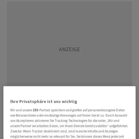
Ihre Privatsphäre ist uns wichtig
Während der Störung konnten Billette an einem Teil der
Wir und unsere
293
-Partner speichern und greifen auf personenbezogene Daten
Automaten oder mit Einschränkungen beim
wie Browserdaten oder eindeutige Kennungen auf Ihrem Gerät zu. Durch Auswahl
Zugpersonal gekauft werden, wie ein Sprecher der SBB
von Akzeptieren aktivieren Sie Tracking-Technologien für die unter „Wir und
unsere Partner verarbeiten Daten, um Ihnen Dienste bereitzustellen“ aufgeführten
auf Anfrage der Nachrichtenagentur Keystone-SDA am
Zwecke. Wenn Tracker deaktiviert sind, sind manche Inhalte und Anzeigen
Nachmittag sagte. Die Ursache der technischen Störung
möglicherweise nicht mehr so relevant für Sie. Sie können dieses Menü jederzeit