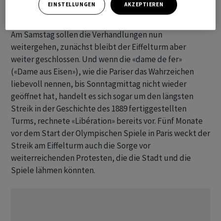
EINSTELLUNGEN
AKZEPTIEREN
beeinträchtigt werden.
Am Samstag sollen die Verhandlungen nun
weitergehen, zunächst bleibt der Eiffelturm aber
weiter geschlossen. Und wenn die «dame de fer»
(«Dame aus Eisen»), wie die Pariser das Wahrzeichen
liebevoll nennen, bis Sonntagmittag nicht wieder
geöffnet hat, handelt es sich sogar um den längsten
Streik in der Geschichte des 1889 fertiggestellten
Turms, rechnete «Libération» bereits vor. Fünf Monate
vor dem Start der Olympischen Spiele in Paris weckt der
Streik am Eiffelturm auch die Sorge vor
weiterreichenden Protesten, die die Stadt und die
Spiele lähmen könnten.