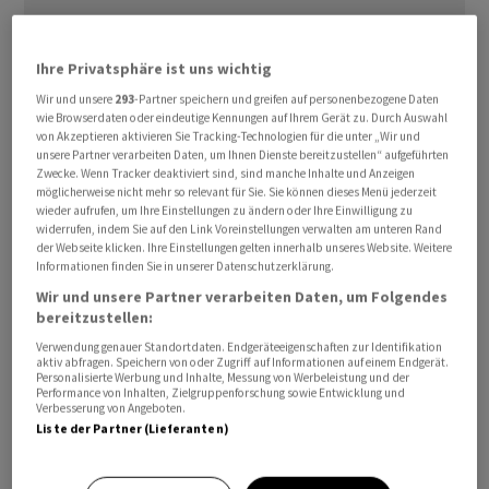
Ihre Privatsphäre ist uns wichtig
Wir und unsere
293
-Partner speichern und greifen auf personenbezogene Daten
wie Browserdaten oder eindeutige Kennungen auf Ihrem Gerät zu. Durch Auswahl
Erst nachdem Frankreichs mächtige
von Akzeptieren aktivieren Sie Tracking-Technologien für die unter „Wir und
Gewerkschaftsbossin, CGT-Chefin Sophie Binet, am
unsere Partner verarbeiten Daten, um Ihnen Dienste bereitzustellen“ aufgeführten
Zwecke. Wenn Tracker deaktiviert sind, sind manche Inhalte und Anzeigen
Donnerstagmorgen persönlich beim demonstrierenden
möglicherweise nicht mehr so relevant für Sie. Sie können dieses Menü jederzeit
Personal am Fuss des Eiffelturms erschien und
wieder aufrufen, um Ihre Einstellungen zu ändern oder Ihre Einwilligung zu
widerrufen, indem Sie auf den Link Voreinstellungen verwalten am unteren Rand
Bürgermeisterin Anne Hidalgo zu Verhandlungen
der Webseite klicken. Ihre Einstellungen gelten innerhalb unseres Website. Weitere
aufrief, kamen offenbar Beratungen in Gang. Am Abend
Informationen finden Sie in unserer Datenschutzerklärung.
teilte die Betreibergesellschaft SETE mit, der bis 2030
Wir und unsere Partner verarbeiten Daten, um Folgendes
bereitzustellen:
laufende Vertrag mit der Stadt werde überarbeitet.
Beabsichtigt sei, die Geldzahlungen an die Stadt zu
Verwendung genauer Standortdaten. Endgeräteeigenschaften zur Identifikation
aktiv abfragen. Speichern von oder Zugriff auf Informationen auf einem Endgerät.
reduzieren, um Einnahmeverlusten während der
Personalisierte Werbung und Inhalte, Messung von Werbeleistung und der
Performance von Inhalten, Zielgruppenforschung sowie Entwicklung und
Corona-Pandemie sowie den Mehrkosten bei der
Verbesserung von Angeboten.
Sanierung des Bauwerks Rechnung zu tragen. Die
Liste der Partner (Lieferanten)
Beschäftigten sollten eine Zusicherung erhalten, dass
ihre Arbeitsbedingungen und Bezahlung dadurch nicht