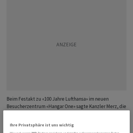
Beim Festakt zu «100 Jahre Lufthansa» im neuen
Besucherzentrum «Hangar One» sagte Kanzler Merz, die
Airline gehöre zur Geschichte der Bundesrepublik. Die
strategisch wichtige Lufthansa habe das Bild von
Ihre Privatsphäre ist uns wichtig
Deutschland stärker geprägt als jedes andere