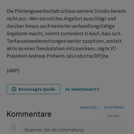
Die Pilotengewerkschaft schloss weitere Streiks bereits
nicht aus: «Wer ein solches Angebot ausschlägt und
darüber hinaus auch keinerlei verhandlungsfähige
Angebote macht, nimmt zumindest in Kauf, dass sich
Tarifauseinandersetzungen weiter zuspitzen, anstatt
aktiv an einer Deeskalation mitzuwirken», sagte VC-
Präsident Andreas Pinheiro./als/ceb/stw/DP/jha
(AWP)
Bevorzugte Quelle
So funktioniert's
ANMELDEN
|
REGISTRIEREN
Kommentare
FOLGE DIESER U
FOLGEN