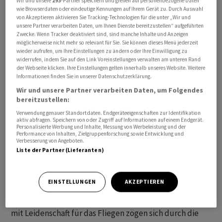
Wir und unsere
293
-Partner speichern und greifen auf personenbezogene Daten
Unternehmen.
wie Browserdaten oder eindeutige Kennungen auf Ihrem Gerät zu. Durch Auswahl
von Akzeptieren aktivieren Sie Tracking-Technologien für die unter „Wir und
unsere Partner verarbeiten Daten, um Ihnen Dienste bereitzustellen“ aufgeführten
Die Bundesregierung setze sich dafür ein, dass
Zwecke. Wenn Tracker deaktiviert sind, sind manche Inhalte und Anzeigen
Deutschland ein wichtiger Luftverkehrsstandort bleibe,
möglicherweise nicht mehr so relevant für Sie. Sie können dieses Menü jederzeit
wieder aufrufen, um Ihre Einstellungen zu ändern oder Ihre Einwilligung zu
versprach Merz. «Weniger fliegen ist keine Option für
widerrufen, indem Sie auf den Link Voreinstellungen verwalten am unteren Rand
den Wirtschaftsstandort Deutschland.» Dazu brauche
der Webseite klicken. Ihre Einstellungen gelten innerhalb unseres Website. Weitere
Informationen finden Sie in unserer Datenschutzerklärung.
man nachhaltige klimaschonende Technologien, aber
Wir und unsere Partner verarbeiten Daten, um Folgendes
auch niedrige Kosten und eine höhere
bereitzustellen:
Wettbewerbsfähigkeit. Er dankte Lufthansa-Chef
Verwendung genauer Standortdaten. Endgeräteeigenschaften zur Identifikation
Carsten Spohr dafür, dass sich das Unternehmen
aktiv abfragen. Speichern von oder Zugriff auf Informationen auf einem Endgerät.
erstmals vollständig zu seiner Rolle im
Personalisierte Werbung und Inhalte, Messung von Werbeleistung und der
Performance von Inhalten, Zielgruppenforschung sowie Entwicklung und
Nationalsozialismus bekannt habe.
Verbesserung von Angeboten.
Liste der Partner (Lieferanten)
Kranich als Botschafter für Deutschland
EINSTELLUNGEN
AKZEPTIEREN
Spohr sagte, der Kranich fliege seit 100 Jahren als
«Botschafter für unser Land». Hightech und Beschäftigte
mit Leidenschaft für das Fliegen zögen sich durch die