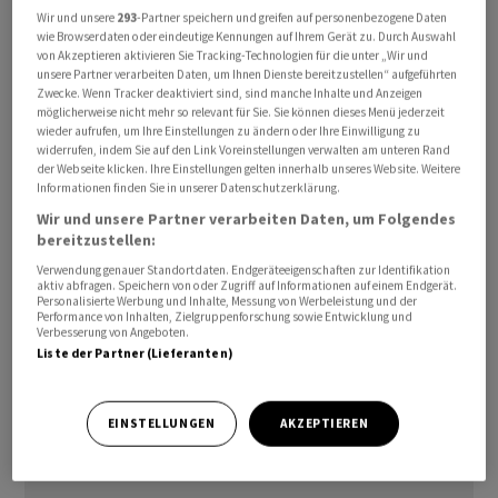
heisst es.
Wir und unsere
293
-Partner speichern und greifen auf personenbezogene Daten
wie Browserdaten oder eindeutige Kennungen auf Ihrem Gerät zu. Durch Auswahl
von Akzeptieren aktivieren Sie Tracking-Technologien für die unter „Wir und
Zudem dürfen Vermieter mit der Erhöhung des
unsere Partner verarbeiten Daten, um Ihnen Dienste bereitzustellen“ aufgeführten
Zwecke. Wenn Tracker deaktiviert sind, sind manche Inhalte und Anzeigen
Referenzzinssatzes häufig auch die aufgelaufene
möglicherweise nicht mehr so relevant für Sie. Sie können dieses Menü jederzeit
Teuerung geltend machen, so dass die Mieten damit
wieder aufrufen, um Ihre Einstellungen zu ändern oder Ihre Einwilligung zu
widerrufen, indem Sie auf den Link Voreinstellungen verwalten am unteren Rand
stärker als die pro Referenzzinssatzschritt
der Webseite klicken. Ihre Einstellungen gelten innerhalb unseres Website. Weitere
vorgesehenen 3 Prozent steigen würden.
Informationen finden Sie in unserer Datenschutzerklärung.
Wir und unsere Partner verarbeiten Daten, um Folgendes
"Die offiziell gemessene Mietpreisteuerung dürfte
bereitzustellen:
nächstes Jahr daher zwischenzeitlich auf 8 Prozent
Verwendung genauer Standortdaten. Endgeräteeigenschaften zur Identifikation
aktiv abfragen. Speichern von oder Zugriff auf Informationen auf einem Endgerät.
klettern", warnen die Immobilien-Experten von
Personalisierte Werbung und Inhalte, Messung von Werbeleistung und der
Performance von Inhalten, Zielgruppenforschung sowie Entwicklung und
Raiffeisen. Hinzu komme, dass die höheren Mieten
Verbesserung von Angeboten.
mehrheitlich problemlos durchzusetzen seien, weil der
Liste der Partner (Lieferanten)
Mietwohnungsmarkt zunehmend austrockne.
EINSTELLUNGEN
AKZEPTIEREN