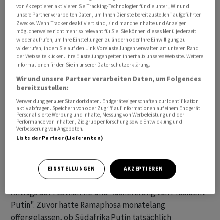
von Akzeptieren aktivieren Sie Tracking-Technologien für die unter „Wir und
unsere Partner verarbeiten Daten, um Ihnen Dienste bereitzustellen“ aufgeführten
Südafrika steht seit Monaten unter internationalem
Zwecke. Wenn Tracker deaktiviert sind, sind manche Inhalte und Anzeigen
möglicherweise nicht mehr so relevant für Sie. Sie können dieses Menü jederzeit
Druck, da das Land den russischen Präsidenten trotz
wieder aufrufen, um Ihre Einstellungen zu ändern oder Ihre Einwilligung zu
eines vom Internationalen Strafgerichtshof (IStGH)
widerrufen, indem Sie auf den Link Voreinstellungen verwalten am unteren Rand
erlassenen Haftbefehls zu dem Gipfeltreffen der
der Webseite klicken. Ihre Einstellungen gelten innerhalb unseres Website. Weitere
Informationen finden Sie in unserer Datenschutzerklärung.
wirtschaftsstärksten Schwellenländer eingeladen hatte.
Wir und unsere Partner verarbeiten Daten, um Folgendes
Das Gericht in Den Haag hatte den Haftbefehl gegen
bereitzustellen:
Putin wegen mutmasslicher Kriegsverbrechen in der
Verwendung genauer Standortdaten. Endgeräteeigenschaften zur Identifikation
Ukraine im März erlassen.
aktiv abfragen. Speichern von oder Zugriff auf Informationen auf einem Endgerät.
Personalisierte Werbung und Inhalte, Messung von Werbeleistung und der
Performance von Inhalten, Zielgruppenforschung sowie Entwicklung und
Verbesserung von Angeboten.
Noch am Dienstag hatte Südafrikas Präsident
Liste der Partner (Lieferanten)
Ramaphosa mitgeteilt, Russland habe Südafrika
gewarnt, eine Verhaftung Putins komme einer
"Kriegserklärung" gleich. Südafrika habe daher
EINSTELLUNGEN
AKZEPTIEREN
"offensichtliche Probleme mit der Umsetzung eines
Antrags auf Festnahme und Auslieferung von Präsident
Putin". Zuvor hatte Ramaphosa monatelang
offengelassen, ob Südafrika Putin tatsächlich