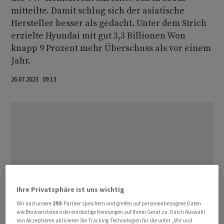
mitteilte. Damit schlug sich der asiatische
Hersteller besser als gedacht. Unter dem Strich
erzielte Hyundai mit gut 3,3 Billionen Won
knapp 9 Prozent mehr Überschuss als vor einem
Jahr.
26.07.2023 09:13
Ihre Privatsphäre ist uns wichtig
Wir und unsere
293
-Partner speichern und greifen auf personenbezogene Daten
wie Browserdaten oder eindeutige Kennungen auf Ihrem Gerät zu. Durch Auswahl
von Akzeptieren aktivieren Sie Tracking-Technologien für die unter „Wir und