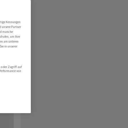
utige Kennungen
d unsere Partner
ind manche
ufrufen, um Ihre
ten am unteren
Sie in unserer
oder Zugriff auf
 Performance von