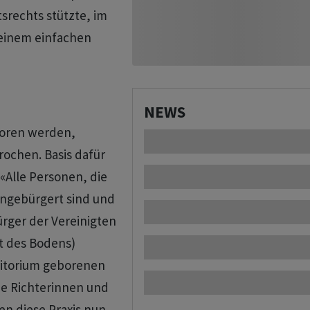
srechts stützte, im
 einem einfachen
NEWS
boren werden,
rochen. Basis dafür
 «Alle Personen, die
ingebürgert sind und
ürger der Vereinigten
ht des Bodens)
rritorium geborenen
ie Richterinnen und
en diese Praxis nun