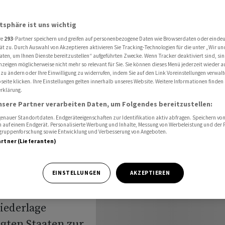
eburt in den USA
atsphäre ist uns wichtig
re
293
-Partner speichern und greifen auf personenbezogene Daten wie Browserdaten oder einde
-
ät zu. Durch Auswahl von Akzeptieren aktivieren Sie Tracking-Technologien für die unter „Wir un
aten, um Ihnen Dienste bereitzustellen“ aufgeführten Zwecke. Wenn Tracker deaktiviert sind, s
nzeigen möglicherweise nicht mehr so relevant für Sie. Sie können dieses Menü jederzeit wieder a
 bei
 zu ändern oder Ihre Einwilligung zu widerrufen, indem Sie auf den Link Voreinstellungen verwal
eite klicken. Ihre Einstellungen gelten innerhalb unseres Website. Weitere Informationen finden 
rklärung.
nsere Partner verarbeiten Daten, um Folgendes bereitzustellen:
nauer Standortdaten. Endgeräteeigenschaften zur Identifikation aktiv abfragen. Speichern von 
 auf einem Endgerät. Personalisierte Werbung und Inhalte, Messung von Werbeleistung und der
elgruppenforschung sowie Entwicklung und Verbesserung von Angeboten.
artner (Lieferanten)
hat Präsident
EINSTELLUNGEN
AKZEPTIEREN
-Gericht in
iederlage
igten Staaten zur