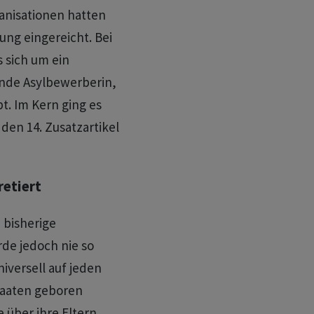
anisationen hatten
ng eingereicht. Bei
 sich um ein
nde Asylbewerberin,
bt. Im Kern ging es
den 14. Zusatzartikel
retiert
 bisherige
rde jedoch nie so
niversell auf jeden
taaten geboren
über ihre Eltern