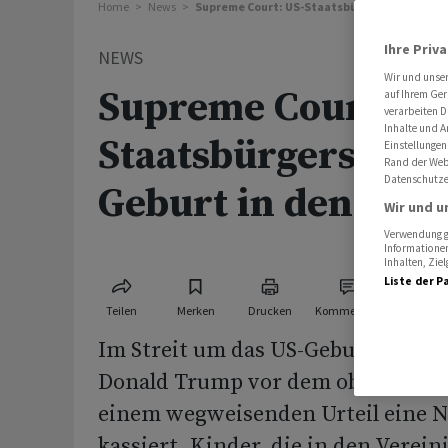
Home
News
Supreme Court: US-Staatsbürgerschaft bei G
Ihre Priv
NEWS
Wir und unse
Supreme Court: US
auf Ihrem Ger
verarbeiten D
Inhalte und A
Staatsbürgerschaft
Einstellungen
Rand der Webs
Datenschutze
Geburt in den USA
Wir und u
Verwendung ge
Informationen
Inhalten, Zi
Liste der P
Teilen
Merken
Drucken
Kommentare
Im Streit um das US-Geburtsrecht 
Donald Trump vor dem obersten US
einem wegweisenden Urteil eine N
kassiert. Kinder, die in den Verein