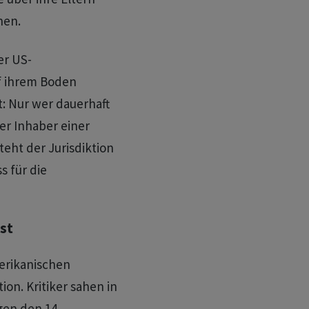
hen.
er US-
uf ihrem Boden
t: Nur wer dauerhaft
er Inhaber einer
teht der Jurisdiktion
s für die
ist
merikanischen
on. Kritiker sahen in
gen den 14.