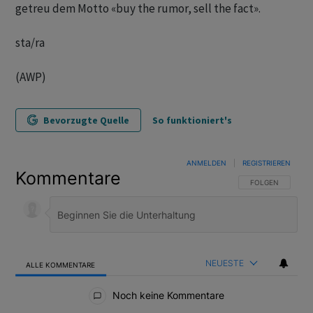
getreu dem Motto «buy the rumor, sell the fact».
sta/ra
(AWP)
Bevorzugte Quelle
So funktioniert's
ANMELDEN
|
REGISTRIEREN
Kommentare
FOLGE DIESER U
FOLGEN
NEUESTE
ALLE KOMMENTARE
Alle Kommentare
Noch keine Kommentare