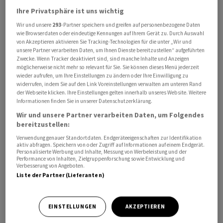
einem positiven Gesamtmarkt gemessen am SPI (+0,78
Ihre Privatsphäre ist uns wichtig
Prozent) leicht hinzu (+0,3 Prozent).
Wir und unsere
293
-Partner speichern und greifen auf personenbezogene Daten
wie Browserdaten oder eindeutige Kennungen auf Ihrem Gerät zu. Durch Auswahl
von Akzeptieren aktivieren Sie Tracking-Technologien für die unter „Wir und
Swatch sitzt mit den Ereignissen der GV wieder
unsere Partner verarbeiten Daten, um Ihnen Dienste bereitzustellen“ aufgeführten
zwischen Stühlen und Bänken, heisst es aus
Zwecke. Wenn Tracker deaktiviert sind, sind manche Inhalte und Anzeigen
möglicherweise nicht mehr so relevant für Sie. Sie können dieses Menü jederzeit
Analystenkreisen. Die Swatch-Familie rund um CEO Nick
wieder aufrufen, um Ihre Einstellungen zu ändern oder Ihre Einwilligung zu
Hayek gerate angesichts der Stimmergebnisse weiter
widerrufen, indem Sie auf den Link Voreinstellungen verwalten am unteren Rand
der Webseite klicken. Ihre Einstellungen gelten innerhalb unseres Website. Weitere
unter Druck. Einer grossen Mehrheit sprach den
Informationen finden Sie in unserer Datenschutzerklärung.
Ambitionen von Wood ihre Sympathien aus und es
Wir und unsere Partner verarbeiten Daten, um Folgendes
gelinge Hayek nicht, darauf Antworten zu finden, so der
bereitzustellen:
Tenor.
Verwendung genauer Standortdaten. Endgeräteeigenschaften zur Identifikation
aktiv abfragen. Speichern von oder Zugriff auf Informationen auf einem Endgerät.
Personalisierte Werbung und Inhalte, Messung von Werbeleistung und der
Ob es nun zu einem breiten Abverkauf unter «Wood-
Performance von Inhalten, Zielgruppenforschung sowie Entwicklung und
Verbesserung von Angeboten.
Aktionären» kommt, bleibt abzuwarten. Sollten zudem
Liste der Partner (Lieferanten)
die Verkäufe rund um die angekündigte «Royal Pop»-
Uhr von Swatch und Audemars Piguet nicht die
Erwartungen erfüllen, dürfte dies erneut zur
EINSTELLUNGEN
AKZEPTIEREN
Unzufriedenheit beitragen.