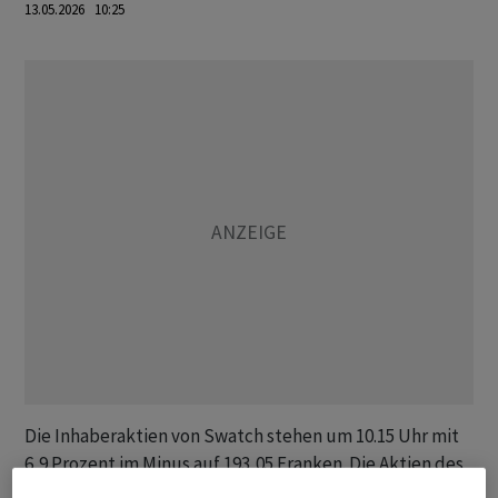
13.05.2026 10:25
Die Inhaberaktien von Swatch stehen um 10.15 Uhr mit
6,9 Prozent im Minus auf 193,05 Franken. Die Aktien des
Branchennachbars Richemont gewinnen derweil in