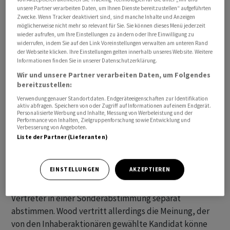
unsere Partner verarbeiten Daten, um Ihnen Dienste bereitzustellen“ aufgeführten
Zwecke. Wenn Tracker deaktiviert sind, sind manche Inhalte und Anzeigen
möglicherweise nicht mehr so relevant für Sie. Sie können dieses Menü jederzeit
wieder aufrufen, um Ihre Einstellungen zu ändern oder Ihre Einwilligung zu
widerrufen, indem Sie auf den Link Voreinstellungen verwalten am unteren Rand
der Webseite klicken. Ihre Einstellungen gelten innerhalb unseres Website. Weitere
Informationen finden Sie in unserer Datenschutzerklärung.
Wir und unsere Partner verarbeiten Daten, um Folgendes
bereitzustellen:
Verwendung genauer Standortdaten. Endgeräteeigenschaften zur Identifikation
aktiv abfragen. Speichern von oder Zugriff auf Informationen auf einem Endgerät.
Personalisierte Werbung und Inhalte, Messung von Werbeleistung und der
Performance von Inhalten, Zielgruppenforschung sowie Entwicklung und
Verbesserung von Angeboten.
Klage hängig
Liste der Partner (Lieferanten)
Umstritten war einmal mehr die Auslegung über die
EINSTELLUNGEN
AKZEPTIEREN
Nominierung des Vertreters der Inhaberaktionäre. Die
Inhaberaktionäre konnten dieses Mal über ihren
Vertreter in einer Sonderabstimmung separat
abstimmen. Wood vertritt allerdings die Meinung, der
von den Inhaberaktionären gewählte Kandidat könne