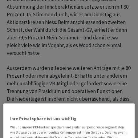
Abstimmung der Inhaberaktionäre setzte er sich mit 80
Prozent Ja-Stimmen durch, wie es am Dienstag aus
Aktionärskreisen hiess. Beim anschliessenden zweiten
Schritt, der Wahl durch die Gesamt-GV, erhielt er dann
aber 79,6 Prozent Nein-Stimmen - und damit etwa
gleich viele wie im Vorjahr, als es Wood schon einmal
versucht hatte.
Ausserdem wurden alle seine weiteren Anträge mit je 80
Prozent oder mehr abgelehnt. Er hatte unter anderem
mehr unabhängige VR-Mitglieder gefordert sowie eine
Trennung von Präsidium und operativen Funktionen.
Die Niederlage ist insofern nicht überraschend, als dass
die Hayek-Familie mit gut einem Viertel des Kapitals
rund 44 Prozent der Stimmen hält.
Ihre Privatsphäre ist uns wichtig
Wir und unsere
293
-Partner speichern und greifen auf personenbezogene Daten
wie Browserdaten oder eindeutige Kennungen auf Ihrem Gerät zu. Durch Auswahl
von Akzeptieren aktivieren Sie Tracking-Technologien für die unter „Wir und