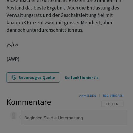
Rickenbacher erzielte mit 92 Prozent Ja-Stimmen mit
Abstand das beste Ergebnis. Auch die Entlastung des
Verwaltungsrats und der Geschäftsleitung fiel mit
knapp 73 Prozent zwar mit grosser Mehrheit, aber
dennoch unterdurchschnittlich aus.
ys/rw
(AWP)
Bevorzugte Quelle
So funktioniert's
ANMELDEN
|
REGISTRIEREN
Kommentare
FOLGE DIESER U
FOLGEN