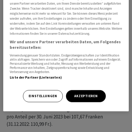
unsere Partner verarbeiten Daten, um Ihnen Dienste bereitzustellen“ aufgeführten
eine tiefere Marktbewertung, und gleichzeitig stiegen
Zwecke. Wenn Tracker deaktiviert sind, sind manche Inhalte und Anzeigen
die Fremdfinanzierungskosten.
möglicherweise nicht mehr so relevant für Sie. Sie können dieses Menü jederzeit
wieder aufrufen, um Ihre Einstellungen zu ändern oder Ihre Einwilligung zu
widerrufen, indem Sie auf den Link Voreinstellungen verwalten am unteren Rand
Der Nettoertrag ging daher gegenüber dem Vorjahr
der Webseite klicken. Ihre Einstellungen gelten innerhalb unseres Website. Weitere
Informationen finden Sie in unserer Datenschutzerklärung.
nach vorläufigen Zahlen auf 4,2 Millionen von 5,3
Wir und unsere Partner verarbeiten Daten, um Folgendes
Millionen Franken zurück. Die Bewertung des
bereitzustellen:
Immobilienportfolios führte zu einem nicht realisierten
Verwendung genauer Standortdaten. Endgeräteeigenschaften zur Identifikation
Ergebnis aus Neubewertung von -8,9 Millionen. Im
aktiv abfragen. Speichern von oder Zugriff auf Informationen auf einem Endgerät.
Personalisierte Werbung und Inhalte, Messung von Werbeleistung und der
Vorjahr gab es noch ein Plus von 4,4 Millionen Franken.
Performance von Inhalten, Zielgruppenforschung sowie Entwicklung und
Der Gesamterfolg des Fonds liege daher voraussichtlich
Verbesserung von Angeboten.
Liste der Partner (Lieferanten)
bei -3,1 Millionen nach einem Gewinn von 7,3 Millionen.
Das Gesamtfondsvermögen per 30. Juni 2023 belaufe
EINSTELLUNGEN
AKZEPTIEREN
sich auf 615,2 Millionen und das Nettofondsvermögen
auf 409,4 Millionen. Damit liegt der Nettoinventarwert
pro Anteil per 30. Juni 2023 bei 107,67 Franken
(31.12.2022: 110,99 Fr.).