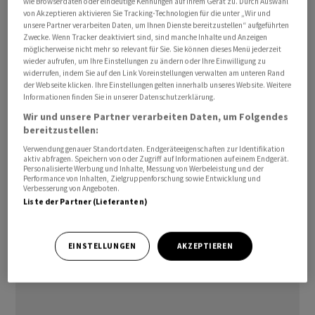
wie Browserdaten oder eindeutige Kennungen auf Ihrem Gerät zu. Durch Auswahl
bündeln, um so den Service im Unternehmen zu
von Akzeptieren aktivieren Sie Tracking-Technologien für die unter „Wir und
unsere Partner verarbeiten Daten, um Ihnen Dienste bereitzustellen“ aufgeführten
verbessern.
Zwecke. Wenn Tracker deaktiviert sind, sind manche Inhalte und Anzeigen
möglicherweise nicht mehr so relevant für Sie. Sie können dieses Menü jederzeit
wieder aufrufen, um Ihre Einstellungen zu ändern oder Ihre Einwilligung zu
Meyenhofer übernimmt die Leitung per Anfang Juli. Er
widerrufen, indem Sie auf den Link Voreinstellungen verwalten am unteren Rand
verfügt laut den Angaben über mehr als 23 Jahre
der Webseite klicken. Ihre Einstellungen gelten innerhalb unseres Website. Weitere
Informationen finden Sie in unserer Datenschutzerklärung.
Erfahrung in der Versicherungsbranche und ist seit 2020
Wir und unsere Partner verarbeiten Daten, um Folgendes
bei Swiss Re, wo er bereits im Geschäft mit Brokern eine
bereitzustellen:
leitende Rolle eingenommen habe.
Verwendung genauer Standortdaten. Endgeräteeigenschaften zur Identifikation
aktiv abfragen. Speichern von oder Zugriff auf Informationen auf einem Endgerät.
mk/ra
Personalisierte Werbung und Inhalte, Messung von Werbeleistung und der
Performance von Inhalten, Zielgruppenforschung sowie Entwicklung und
Verbesserung von Angeboten.
Liste der Partner (Lieferanten)
(AWP)
EINSTELLUNGEN
AKZEPTIEREN