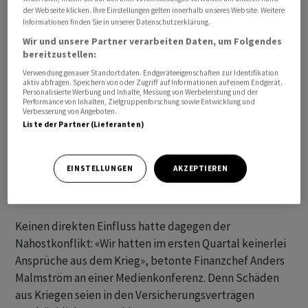
der Webseite klicken. Ihre Einstellungen gelten innerhalb unseres Website. Weitere
Informationen finden Sie in unserer Datenschutzerklärung.
Wir und unsere Partner verarbeiten Daten, um Folgendes
bereitzustellen:
Verwendung genauer Standortdaten. Endgeräteeigenschaften zur Identifikation
aktiv abfragen. Speichern von oder Zugriff auf Informationen auf einem Endgerät.
Personalisierte Werbung und Inhalte, Messung von Werbeleistung und der
Performance von Inhalten, Zielgruppenforschung sowie Entwicklung und
Verbesserung von Angeboten.
Liste der Partner (Lieferanten)
EINSTELLUNGEN
AKZEPTIEREN
Keine Schadenansprüche aus Iran-Krieg
Keinen direkten Einfluss hatte dagegen der
Nahostkonflikt: «Wir hatten im ersten Quartal keinerlei
Ansprüche aus dem Krieg», betonte Finanzchef Anders
Malmström an einer Medienkonferenz. Denn Schäden
aus Kriegen seien in den Versicherungsverträgen