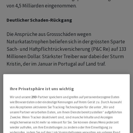
von 4,5 Milliarden eingenommen.
Deutlicher Schaden-Rückgang
Die Ansprüche aus Grossschäden wegen
Naturkatastrophen beliefen sich in der grössten Sparte
Sach- und Haftpflichtrückversicherung (P&C Re) auf 133
Millionen Dollar. Stärkster Treiber war dabei der Sturm
Kristin, der im Januar in Portugal auf Land traf.
Im Vorjahresquartal hatte Swiss Re noch Grossschäden
von 570 Millionen Dollar verbucht, der grösste Teil war
Ihre Privatsphäre ist uns wichtig
dabei auf die verheerenden Waldbrände in Los Angeles
Wir und unsere
293
-Partner speichern und greifen auf personenbezogene Daten
entfallen. Entsprechend verbesserte sich der Schaden-
wie Browserdaten oder eindeutige Kennungen auf Ihrem Gerät zu. Durch Auswahl
Kosten-Satz der Sparte P&C Re sehr deutlich auf 79,5
von Akzeptieren aktivieren Sie Tracking-Technologien für die unter „Wir und
unsere Partner verarbeiten Daten, um Ihnen Dienste bereitzustellen“ aufgeführten
Prozent (VJ 86,0 Prozent).
Zwecke. Wenn Tracker deaktiviert sind, sind manche Inhalte und Anzeigen
möglicherweise nicht mehr so relevant für Sie. Sie können dieses Menü jederzeit
wieder aufrufen, um Ihre Einstellungen zu ändern oder Ihre Einwilligung zu
widerrufen, indem Sie auf den Link Voreinstellungen verwalten am unteren Rand