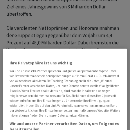
Ziel eines Jahresgewinns von 3 Milliarden Dollar
übertroffen.
Die verdienten Nettoprämien und Honorareinnahmen
der Gruppe stiegen gegenüber dem Vorjahr um 4,4
Prozent auf 45,0 Milliarden Dollar. Dabei bremsten die
Wechselkurse: Lege man konstante Wechselkurse
zugrunde, habe der Anstieg bei 4,9 Prozent betragen,
Ihre Privatsphäre ist uns wichtig
schrieb Swiss Re.
Wir und unsere
293
-Partner speichern und greifen auf personenbezogene Daten
wie Browserdaten oder eindeutige Kennungen auf Ihrem Gerät zu. Durch Auswahl
Mehr Dividende
von Akzeptieren aktivieren Sie Tracking-Technologien für die unter „Wir und
unsere Partner verarbeiten Daten, um Ihnen Dienste bereitzustellen“ aufgeführten
Zwecke. Wenn Tracker deaktiviert sind, sind manche Inhalte und Anzeigen
Die Aktionäre sollen von der Gewinnsteigerung über
möglicherweise nicht mehr so relevant für Sie. Sie können dieses Menü jederzeit
eine um 40 Cent erhöhte Dividende von 6,80 Dollar
wieder aufrufen, um Ihre Einstellungen zu ändern oder Ihre Einwilligung zu
profitieren. Die Basis dazu liefert die weiterhin sehr
widerrufen, indem Sie auf den Link Voreinstellungen verwalten am unteren Rand
der Webseite klicken. Ihre Einstellungen gelten innerhalb unseres Website. Weitere
robuste Kapitalausstattung. Die Quote zum Schweizer
Informationen finden Sie in unserer Datenschutzerklärung.
Solvenztest (SST) lag laut Swiss Re zu Beginn des
Wir und unsere Partner verarbeiten Daten, um Folgendes
Jahres 2024 mit geschätzten 300 Prozent über der
bereitzustellen: