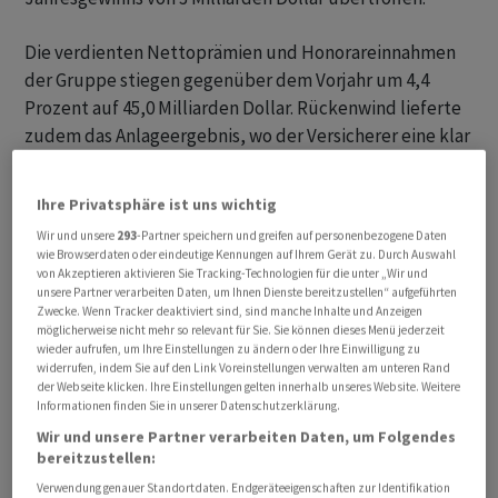
Die verdienten Nettoprämien und Honorareinnahmen
der Gruppe stiegen gegenüber dem Vorjahr um 4,4
Prozent auf 45,0 Milliarden Dollar. Rückenwind lieferte
zudem das Anlageergebnis, wo der Versicherer eine klar
verbesserte Rendite von 3,4 Prozent (Vorjahr 2,0
Prozent) erzielte
Ihre Privatsphäre ist uns wichtig
Wir und unsere
293
-Partner speichern und greifen auf personenbezogene Daten
Türkei-Erdbeben und Hurrikan
wie Browserdaten oder eindeutige Kennungen auf Ihrem Gerät zu. Durch Auswahl
von Akzeptieren aktivieren Sie Tracking-Technologien für die unter „Wir und
unsere Partner verarbeiten Daten, um Ihnen Dienste bereitzustellen“ aufgeführten
In der Sach- und Haftpflichtrückversicherung (P&C Re)
Zwecke. Wenn Tracker deaktiviert sind, sind manche Inhalte und Anzeigen
resultierte ein Gewinn auf 1,9 Milliarden Dollar nach
möglicherweise nicht mehr so relevant für Sie. Sie können dieses Menü jederzeit
gerade 312 Millionen im Vorjahr. Zurückzuführen sei dies
wieder aufrufen, um Ihre Einstellungen zu ändern oder Ihre Einwilligung zu
widerrufen, indem Sie auf den Link Voreinstellungen verwalten am unteren Rand
nicht zuletzt auf eine «robuste Underwriting-
der Webseite klicken. Ihre Einstellungen gelten innerhalb unseres Website. Weitere
Performance und disziplinierte
Informationen finden Sie in unserer Datenschutzerklärung.
Vertragserneuerungen», hiess es.
Wir und unsere Partner verarbeiten Daten, um Folgendes
bereitzustellen:
Verwendung genauer Standortdaten. Endgeräteeigenschaften zur Identifikation