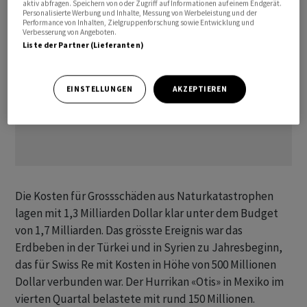
aktiv abfragen. Speichern von oder Zugriff auf Informationen auf einem Endgerät.
Personalisierte Werbung und Inhalte, Messung von Werbeleistung und der
Performance von Inhalten, Zielgruppenforschung sowie Entwicklung und
Verbesserung von Angeboten.
Liste der Partner (Lieferanten)
EINSTELLUNGEN
AKZEPTIEREN
Die Kosten für Grossschäden aus Naturkatastrophen
lagen mit 1,3 Milliarden Dollar klar unter dem Budget
von 1,7 Milliarden. Das grösste Ereignis war das
Erdbeben in der Türkei und in Syrien zu Jahresbeginn,
das für Swiss Re mit Kosten in Höhe von 500 Millionen
Dollar verbunden war. Der Hurrikan «Otis» in Mexiko im
vierten Quartal belastete mit rund 150 Millionen.