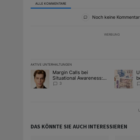
ALLE KOMMENTARE
Alle Kommentare
Noch keine Kommentar
WERBUNG
AKTIVE UNTERHALTUNGEN
Das Folgende ist eine Liste der am meisten kommentier
Margin Calls bei
U
Ein Trendartikel mit dem Titel "Margin Calls bei Situ
Ein Trendart
Situational Awareness:
b
Alles über den Retter-
I
3
Deal
Y
U
DAS KÖNNTE SIE AUCH INTERESSIEREN