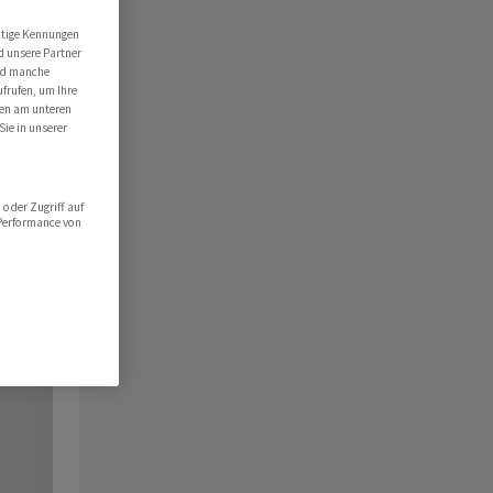
utige Kennungen
d unsere Partner
ind manche
ufrufen, um Ihre
ten am unteren
Sie in unserer
oder Zugriff auf
 Performance von