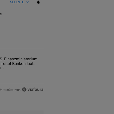
NEUESTE
e
ten Artikel der letzten 7 days.
S-Finanzministerium
ational Awareness: Alles über den Retter-Deal" mit 3 kommentare.
ikel mit dem Titel "US-Finanzministerium bereitet Banken laut Inside
ereitet Banken laut
nsider auf eventuelle
2
en-Intervention vor
nterstützt von