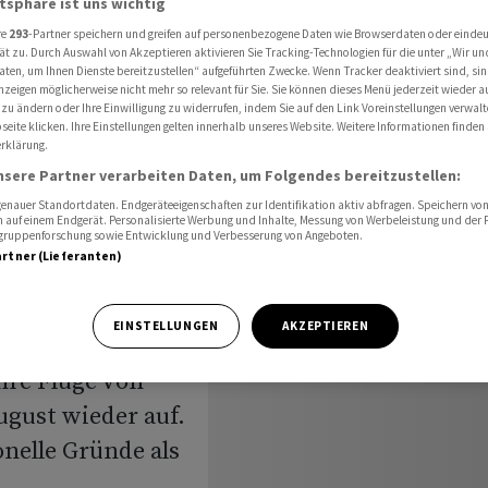
atsphäre ist uns wichtig
nach Tel Aviv
re
293
-Partner speichern und greifen auf personenbezogene Daten wie Browserdaten oder einde
ät zu. Durch Auswahl von Akzeptieren aktivieren Sie Tracking-Technologien für die unter „Wir un
aten, um Ihnen Dienste bereitzustellen“ aufgeführten Zwecke. Wenn Tracker deaktiviert sind, s
nzeigen möglicherweise nicht mehr so relevant für Sie. Sie können dieses Menü jederzeit wieder a
 zu ändern oder Ihre Einwilligung zu widerrufen, indem Sie auf den Link Voreinstellungen verwal
eite klicken. Ihre Einstellungen gelten innerhalb unseres Website. Weitere Informationen finden 
rklärung.
er Flüge
nsere Partner verarbeiten Daten, um Folgendes bereitzustellen:
nauer Standortdaten. Endgeräteeigenschaften zur Identifikation aktiv abfragen. Speichern von 
 auf einem Endgerät. Personalisierte Werbung und Inhalte, Messung von Werbeleistung und der
elgruppenforschung sowie Entwicklung und Verbesserung von Angeboten.
artner (Lieferanten)
EINSTELLUNGEN
AKZEPTIEREN
hre Flüge von
ugust wieder auf.
onelle Gründe als