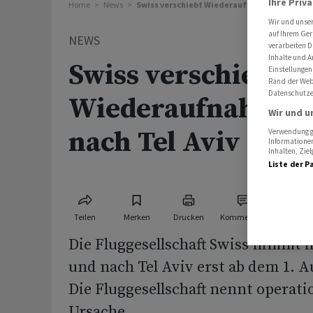
Ihre Priv
Home
News
Swiss verschiebt Wiederaufnahme der Flüge 
Wir und unse
auf Ihrem Ger
NEWS
verarbeiten D
Inhalte und A
Swiss verschiebt
Einstellungen
Rand der Webs
Datenschutze
Wiederaufnahme d
Wir und u
nach Tel Aviv
Verwendung ge
Informationen
Inhalten, Zi
Liste der P
Teilen
Merken
Drucken
Kommentare
Die Fluggesellschaft Swiss nimmt i
und nach Tel Aviv erst ab dem 1. A
Die Fluggesellschaft nennt operati
Ursache.