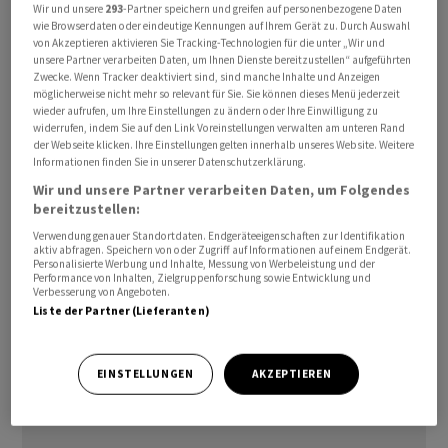
Wir und unsere
293
-Partner speichern und greifen auf personenbezogene Daten
wie Browserdaten oder eindeutige Kennungen auf Ihrem Gerät zu. Durch Auswahl
von Akzeptieren aktivieren Sie Tracking-Technologien für die unter „Wir und
Mit dem Erreichten hat die Swisscom die Erwartungen
unsere Partner verarbeiten Daten, um Ihnen Dienste bereitzustellen“ aufgeführten
von Analysten sowie ihre eigenen in etwa erreicht.
Zwecke. Wenn Tracker deaktiviert sind, sind manche Inhalte und Anzeigen
Allerdings hielt sich das Überraschungspotenzial in
möglicherweise nicht mehr so relevant für Sie. Sie können dieses Menü jederzeit
wieder aufrufen, um Ihre Einstellungen zu ändern oder Ihre Einwilligung zu
Grenzen, denn zur Präsentation der Zahlen zum dritten
widerrufen, indem Sie auf den Link Voreinstellungen verwalten am unteren Rand
Quartal hatte die Swisscom ihre Umsatzziele bereits
der Webseite klicken. Ihre Einstellungen gelten innerhalb unseres Website. Weitere
Informationen finden Sie in unserer Datenschutzerklärung.
präzisiert und dabei leicht gesenkt.
Wir und unsere Partner verarbeiten Daten, um Folgendes
bereitzustellen:
Was die Ausschüttung anbelangt, so bleibt bei der
Verwendung genauer Standortdaten. Endgeräteeigenschaften zur Identifikation
Swisscom derweil alles beim Alten. Die Aktionäre
aktiv abfragen. Speichern von oder Zugriff auf Informationen auf einem Endgerät.
Personalisierte Werbung und Inhalte, Messung von Werbeleistung und der
erhalten wie schon in den letzten Jahren eine Dividende
Performance von Inhalten, Zielgruppenforschung sowie Entwicklung und
Verbesserung von Angeboten.
von 22 Franken pro Aktie.
Liste der Partner (Lieferanten)
EINSTELLUNGEN
AKZEPTIEREN