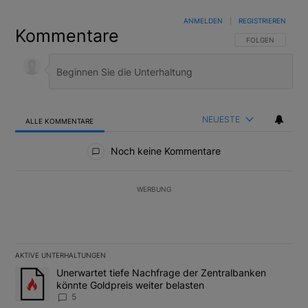
ANMELDEN
|
REGISTRIEREN
Kommentare
FOLGE DIESER U
FOLGEN
NEUESTE
ALLE KOMMENTARE
Alle Kommentare
Noch keine Kommentare
WERBUNG
AKTIVE UNTERHALTUNGEN
Das Folgende ist eine Liste der am meisten kommentierten Artikel
Ein Trendartikel mit dem Titel "Unerwartet tiefe Nachfrage der 
Unerwartet tiefe Nachfrage der Zentralbanken
könnte Goldpreis weiter belasten
5