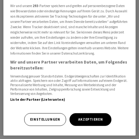
Wir und unsere
293
-Partner speichern und greifen auf personenbezogene Daten
wie Browserdaten oder eindeutige Kennungen auf Ihrem Gerät zu. Durch Auswahl
Swiftair Maroc betreibt am Flughafen Casablanca, dem
von Akzeptieren aktivieren Sie Tracking-Technologien für die unter „Wir und
wichtigsten Luftfrachtdrehkreuz des Landes, ein 3700
unsere Partner verarbeiten Daten, um Ihnen Dienste bereitzustellen“ aufgeführten
Zwecke. Wenn Tracker deaktiviert sind, sind manche Inhalte und Anzeigen
Quadratmeter grosses Lager mit Kühlräumen für
möglicherweise nicht mehr so relevant für Sie. Sie können dieses Menü jederzeit
Pharma- und Frischprodukte. Über den Flughafen
wieder aufrufen, um Ihre Einstellungen zu ändern oder Ihre Einwilligung zu
widerrufen, indem Sie auf den Link Voreinstellungen verwalten am unteren Rand
laufen laut Swissport rund 95 Prozent des
der Webseite klicken. Ihre Einstellungen gelten innerhalb unseres Website. Weitere
marokkanischen Luftfrachtvolumens.
Informationen finden Sie in unserer Datenschutzerklärung.
Wir und unsere Partner verarbeiten Daten, um Folgendes
bereitzustellen:
Swissport begründet den Schritt mit dem
Wachstumspotenzial des Landes und seiner
Verwendung genauer Standortdaten. Endgeräteeigenschaften zur Identifikation
aktiv abfragen. Speichern von oder Zugriff auf Informationen auf einem Endgerät.
strategischen Lage zwischen Europa, Afrika und
Personalisierte Werbung und Inhalte, Messung von Werbeleistung und der
Performance von Inhalten, Zielgruppenforschung sowie Entwicklung und
Amerika. Marokko profitiere von exportstarken
Verbesserung von Angeboten.
Branchen wie der Auto-, Luftfahrt-, Agrar- und
Liste der Partner (Lieferanten)
Textilindustrie. Zudem erwartet Swissport wegen der
Mit-Ausrichtung der Fussball-WM 2030 zusätzliche
EINSTELLUNGEN
AKZEPTIEREN
Investitionen in Infrastruktur und internationale
Verbindungen.