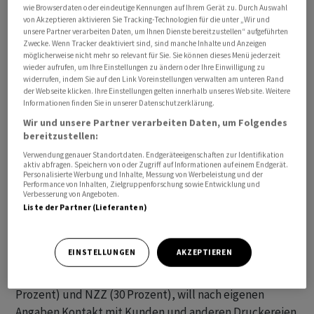
wie Browserdaten oder eindeutige Kennungen auf Ihrem Gerät zu. Durch Auswahl
von Akzeptieren aktivieren Sie Tracking-Technologien für die unter „Wir und
Swissprinters hatte Mitte Januar angekündigt, die
unsere Partner verarbeiten Daten, um Ihnen Dienste bereitzustellen“ aufgeführten
Zwecke. Wenn Tracker deaktiviert sind, sind manche Inhalte und Anzeigen
Druckerei verschiedener Schweizer Zeitschriften per
möglicherweise nicht mehr so relevant für Sie. Sie können dieses Menü jederzeit
Ende September zu schliessen. Das Aus wurde mit
wieder aufrufen, um Ihre Einstellungen zu ändern oder Ihre Einwilligung zu
widerrufen, indem Sie auf den Link Voreinstellungen verwalten am unteren Rand
konstant rückläufigen Auftragserlösen bei gleichzeitig
der Webseite klicken. Ihre Einstellungen gelten innerhalb unseres Website. Weitere
schwierigen wirtschaftlichen Zukunftsperspektiven
Informationen finden Sie in unserer Datenschutzerklärung.
begründet.
Wir und unsere Partner verarbeiten Daten, um Folgendes
bereitzustellen:
Die Gewerkschaft syndicom hielt am Freitag in einer
Verwendung genauer Standortdaten. Endgeräteeigenschaften zur Identifikation
aktiv abfragen. Speichern von oder Zugriff auf Informationen auf einem Endgerät.
Stellungnahme fest, man bedauere und kritisiere die
Personalisierte Werbung und Inhalte, Messung von Werbeleistung und der
Performance von Inhalten, Zielgruppenforschung sowie Entwicklung und
definitive Betriebsschliessung. Sie hatte die
Verbesserung von Angeboten.
Weiterführung des Betriebs in kleinerer Form gefordert.
Liste der Partner (Lieferanten)
Die Druckerei sei jahrzehntelang das Herz des Ringier-
Konzerns gewesen.
EINSTELLUNGEN
AKZEPTIEREN
Swissprinters, die Tochtergesellschaft von Ringier (70
Prozent) und NZZ (30 Prozent), will nach eigenen
Angaben Kontakt mit Kunden und anderen Druckereien