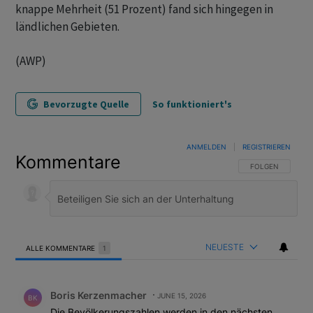
knappe Mehrheit (51 Prozent) fand sich hingegen in
ländlichen Gebieten.
(AWP)
Bevorzugte Quelle
So funktioniert's
ANMELDEN
|
REGISTRIEREN
Kommentare
FOLGE DIESER U
FOLGEN
NEUESTE
ALLE KOMMENTARE
1
Alle Kommentare
Kommentar von Boris Kerzenmacher.
Boris Kerzenmacher
JUNE 15, 2026
BK
Die Bevölkerungszahlen werden in den nächsten