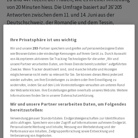
von 20 Minuten hiess. Die Umfrage basiert auf 26'205
Antworten zwischen dem 11. und 14. Juni aus der
Deutschschweiz, der Romandie und dem Tessin,
durchgeführt vom Institut Leewas und mit einem
Fehlerbereich von plus/minus 1,5 Prozent.
Ihre Privatsphäre ist uns wichtig
Wir und unsere
293
-Partner speichern und greifen auf personenbezogene Daten
Am meisten Zustimmung erhielt die Initiative
wie Browserdaten oder eindeutige Kennungen auf Ihrem Gerät zu. Durch Auswahl
von Akzeptieren aktivieren Sie Tracking-Technologien für die unter „Wir und
erwartungsgemäss von Sympathisanten der SVP: 95
unsere Partner verarbeiten Daten, um Ihnen Dienste bereitzustellen“ aufgeführten
Prozent. Am wenigsten Zustimmung kam von
Zwecke. Wenn Tracker deaktiviert sind, sind manche Inhalte und Anzeigen
möglicherweise nicht mehr so relevant für Sie. Sie können dieses Menü jederzeit
Sympathisanten der SP (12 Prozent), der Grünliberalen
wieder aufrufen, um Ihre Einstellungen zu ändern oder Ihre Einwilligung zu
(15 Prozent) und der Grünen (17 Prozent). FDP-
widerrufen, indem Sie auf den Link Voreinstellungen verwalten am unteren Rand
der Webseite klicken. Ihre Einstellungen gelten innerhalb unseres Website. Weitere
Sympathisanten stimmten der SVP-Initiative mit 43
Informationen finden Sie in unserer Datenschutzerklärung.
Prozent zu und Mitte-Sympathisanten mit 33 Prozent.
Wir und unsere Partner verarbeiten Daten, um Folgendes
bereitzustellen:
Die Zustimmung variierte auch zwischen den
Verwendung genauer Standortdaten. Endgeräteeigenschaften zur Identifikation
Altersgruppen: So unterstützte mit 51 Prozent eine
aktiv abfragen. Speichern von oder Zugriff auf Informationen auf einem Endgerät.
Personalisierte Werbung und Inhalte, Messung von Werbeleistung und der
Mehrheit der 35- bis 49-Jährigen die 10-Millionen-
Performance von Inhalten, Zielgruppenforschung sowie Entwicklung und
Verbesserung von Angeboten.
Schweiz-Initiative und noch knapp die Hälfte (48