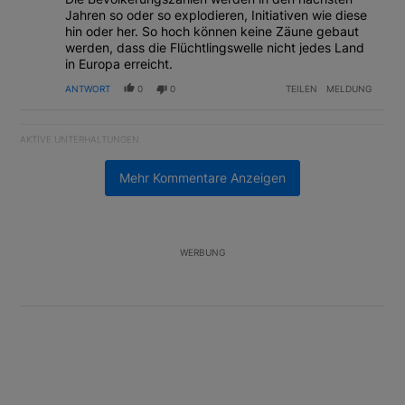
Jahren so oder so explodieren, Initiativen wie diese
hin oder her. So hoch können keine Zäune gebaut
werden, dass die Flüchtlingswelle nicht jedes Land
in Europa erreicht.
ANTWORT
0
0
TEILEN
MELDUNG
AKTIVE UNTERHALTUNGEN
Das Folgende ist eine Liste der am meisten kommentierten Artikel
Ein Trendartikel mit dem Titel "Fifa verwirft Pläne für den Verk
Fifa verwirft Pläne für den Verkauf von WM-Anteilen
Mehr Kommentare Anzeigen
2
Ein Trendartikel mit dem Titel "Tanken in der Schweiz: Die best
Tanken in der Schweiz: Die besten Tipps gegen
teuren Sprit
2
WERBUNG
Unterstützt von