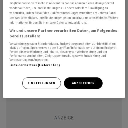
möglicherweise nicht mehr so relevant für Sie. Sie können dieses Menü jederzeit
Stoffen.
wieder aufrufen, um Ihre Einstellungen zu ändern oder Ihre Einwilligung zu
widerrufen, indem Sie auf den Link Voreinstellungen verwalten am unteren Rand
der Webseite klicken. Ihre Einstellungen gelten innerhalb unseres Website. Weitere
Die Zusammenarbeit mit Maxygen ziele indes auf
Informationen finden Sie in unserer Datenschutzerklärung.
Optimierung molekularer Grundlagentechnologien ab.
Wir und unsere Partner verarbeiten Daten, um Folgendes
Das US-Biotech-Unternehmen sei auf Entwicklung von
bereitzustellen:
Proteinen spezialisiert, heisst es dazu.
Verwendung genauer Standortdaten. Endgeräteeigenschaften zur Identifikation
aktiv abfragen. Speichern von oder Zugriff auf Informationen auf einem Endgerät.
Personalisierte Werbung und Inhalte, Messung von Werbeleistung und der
sta/rw
Performance von Inhalten, Zielgruppenforschung sowie Entwicklung und
Verbesserung von Angeboten.
Liste der Partner (Lieferanten)
(AWP)
EINSTELLUNGEN
AKZEPTIEREN