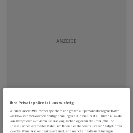
Konkret geht es um datenbasierte Prognosen zur
Evolution von Proteinen, wie das Unternehmen am
Ihre Privatsphäre ist uns wichtig
Donnerstag mitteilte. Mit IBM Research will Syngenta
Wir und unsere
293
-Partner speichern und greifen auf personenbezogene Daten
wie Browserdaten oder eindeutige Kennungen auf Ihrem Gerät zu. Durch Auswahl
die Optimierung von chemischen Verbindungen mittels
von Akzeptieren aktivieren Sie Tracking-Technologien für die unter „Wir und
Sprachmodellen verbessern. IBM kodiert, modelliert
unsere Partner verarbeiten Daten, um Ihnen Dienste bereitzustellen“ aufgeführten
Zwecke. Wenn Tracker deaktiviert sind, sind manche Inhalte und Anzeigen
und prognostiziert dabei die chemische Reaktivität von