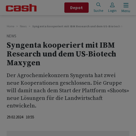
Depot
Suche
Login
Menu
Home
News
Syngenta kooperiert mit IBM Research und dem US-Biotech Maxygen
NEWS
Syngenta kooperiert mit IBM
Research und dem US-Biotech
Maxygen
Der Agrochemiekonzern Syngenta hat zwei
neue Kooperationen geschlossen. Die Gruppe
will damit nach dem Start der Plattform «Shoots»
neue Lösungen für die Landwirtschaft
entwickeln.
29.02.2024 10:55