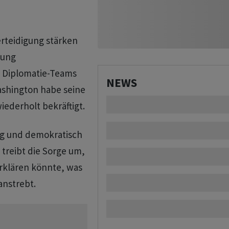
erteidigung stärken
kung
d Diplomatie-Teams
NEWS
ashington habe seine
iederholt bekräftigt.
ig und demokratisch
 treibt die Sorge um,
 erklären könnte, was
anstrebt.