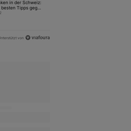
ken in der Schweiz:
ür den Verkauf von WM-Anteilen" mit 2 kommentare.
el mit dem Titel "Tanken in der Schweiz: Die besten Tipps gegen teu
 besten Tipps gegen
ren Sprit
2
nterstützt von