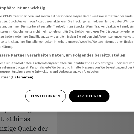
ortlich
atsphäre ist uns wichtig
re
293
-Partner speichern und greifen auf personenbezogene Daten wie Browserdaten oder einde
ät zu. Durch Auswahl von Akzeptieren aktivieren Sie Tracking-Technologien für die unter „Wir un
aten, um Ihnen Dienste bereitzustellen“ aufgeführten Zwecke. Wenn Tracker deaktiviert sind, s
a für
nzeigen möglicherweise nicht mehr so relevant für Sie. Sie können dieses Menü jederzeit wieder a
 zu ändern oder Ihre Einwilligung zu widerrufen, indem Sie auf den Link Voreinstellungen verwal
twortlich
eite klicken. Ihre Einstellungen gelten innerhalb unseres Website. Weitere Informationen finden 
rklärung.
nsere Partner verarbeiten Daten, um Folgendes bereitzustellen:
nauer Standortdaten. Endgeräteeigenschaften zur Identifikation aktiv abfragen. Speichern von 
 auf einem Endgerät. Personalisierte Werbung und Inhalte, Messung von Werbeleistung und der
elgruppenforschung sowie Entwicklung und Verbesserung von Angeboten.
artner (Lieferanten)
tschef Xi
EINSTELLUNGEN
AKZEPTIEREN
wan hat die
e Spannungen in
t. «Chinas
nzige Quelle der