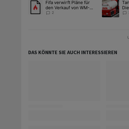
Fifa verwirft Pläne für
Tan
Ein Trendartikel mit dem Titel "Fifa verwirft Pläne f
Ein Trendartik
den Verkauf von WM-
Die
Anteilen
teu
2
U
DAS KÖNNTE SIE AUCH INTERESSIEREN