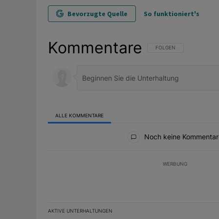
Bevorzugte Quelle
So funktioniert's
Kommentare
FOLGE DIESER UNTERHAL
FOLGEN
ALLE KOMMENTARE
Alle Kommentare
Noch keine Kommentar
WERBUNG
AKTIVE UNTERHALTUNGEN
Das Folgende ist eine Liste der am meisten kommentier