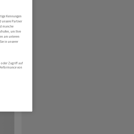
utige Kennungen
d unsere Partner
ind manche
ufrufen, um Ihre
ten am unteren
Sie in unserer
oder Zugriff auf
 Performance von