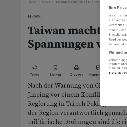
Home
News
Taiwan macht China für Spannungen verantw
Ihre Priv
NEWS
Wir und unse
auf Ihrem Ger
verarbeiten D
Taiwan macht Chin
Inhalte und A
Einstellungen
Spannungen veran
Rand der Webs
Datenschutze
Wir und u
Verwendung ge
Informationen
Inhalten, Zi
Liste der P
Teilen
Merken
Drucken
Kommentare
Nach der Warnung von Chinas Staa
Jinping vor einem Konflikt um Tai
Regierung in Taipeh Peking für di
der Region verantwortlich gemach
militärische Drohungen sind die ei