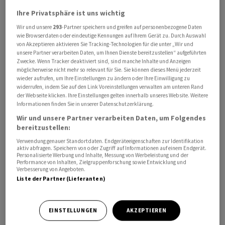
Ihre Privatsphäre ist uns wichtig
Anleger waren offenbar dennoch nicht erfreut. Die Aktie
Wir und unsere
293
-Partner speichern und greifen auf personenbezogene Daten
verlor am Nachmittag als einer der schwächsten Werte
wie Browserdaten oder eindeutige Kennungen auf Ihrem Gerät zu. Durch Auswahl
von Akzeptieren aktivieren Sie Tracking-Technologien für die unter „Wir und
im MDax zwei Prozent.
unsere Partner verarbeiten Daten, um Ihnen Dienste bereitzustellen“ aufgeführten
Zwecke. Wenn Tracker deaktiviert sind, sind manche Inhalte und Anzeigen
möglicherweise nicht mehr so relevant für Sie. Sie können dieses Menü jederzeit
Anfang 2025 kamen die Waldbrände in Los Angeles vor
wieder aufrufen, um Ihre Einstellungen zu ändern oder Ihre Einwilligung zu
allem die Talanx-Tochter Hannover Rück teuer zu
widerrufen, indem Sie auf den Link Voreinstellungen verwalten am unteren Rand
stehen. Allerdings blieben teure Katastrophen etwa
der Webseite klicken. Ihre Einstellungen gelten innerhalb unseres Website. Weitere
Informationen finden Sie in unserer Datenschutzerklärung.
durch Hurrikane weitgehend aus, sodass Hannover
Wir und unsere Partner verarbeiten Daten, um Folgendes
Rück im Gesamtjahr ebenfalls einen Rekordgewinn
bereitzustellen:
einfuhr. Dem Talanx-Konzern gehört gut die Hälfte der
Verwendung genauer Standortdaten. Endgeräteeigenschaften zur Identifikation
Hannover-Rück-Aktien.
aktiv abfragen. Speichern von oder Zugriff auf Informationen auf einem Endgerät.
Personalisierte Werbung und Inhalte, Messung von Werbeleistung und der
Performance von Inhalten, Zielgruppenforschung sowie Entwicklung und
Verbesserung von Angeboten.
Insgesamt erwirtschafte Talanx im vergangenen Jahr
Liste der Partner (Lieferanten)
einen Versicherungsumsatz von 49,0 Milliarden Euro -
währungsbereinigt rund 5 Prozent mehr als im Vorjahr.
Die Eigenkapitalrendite kletterte von 17,9 auf 19,7
EINSTELLUNGEN
AKZEPTIEREN
Prozent. Die vollständigen Jahreszahlen und den