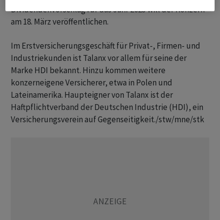
Dividendenvorschlag für das Jahr 2025 will der Konzern
am 18. März veröffentlichen.
Im Erstversicherungsgeschäft für Privat-, Firmen- und
Industriekunden ist Talanx vor allem für seine der
Marke HDI bekannt. Hinzu kommen weitere
konzerneigene Versicherer, etwa in Polen und
Lateinamerika. Haupteigner von Talanx ist der
Haftpflichtverband der Deutschen Industrie (HDI), ein
Versicherungsverein auf Gegenseitigkeit./stw/mne/stk