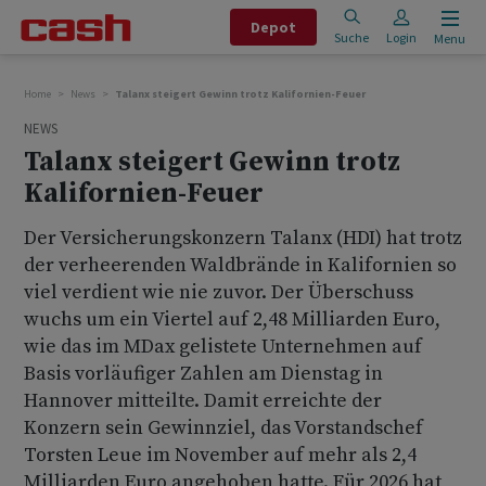
Depot
Suche
Login
Menu
Home
News
Talanx steigert Gewinn trotz Kalifornien-Feuer
NEWS
Talanx steigert Gewinn trotz
Kalifornien-Feuer
Der Versicherungskonzern Talanx (HDI) hat trotz
der verheerenden Waldbrände in Kalifornien so
viel verdient wie nie zuvor. Der Überschuss
wuchs um ein Viertel auf 2,48 Milliarden Euro,
wie das im MDax gelistete Unternehmen auf
Basis vorläufiger Zahlen am Dienstag in
Hannover mitteilte. Damit erreichte der
Konzern sein Gewinnziel, das Vorstandschef
Torsten Leue im November auf mehr als 2,4
Milliarden Euro angehoben hatte. Für 2026 hat