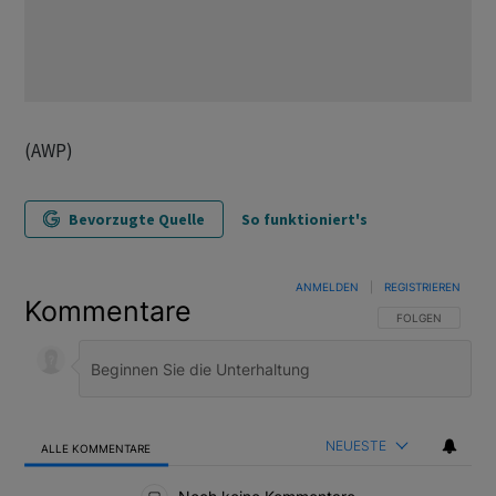
(AWP)
Bevorzugte Quelle
So funktioniert's
ANMELDEN
|
REGISTRIEREN
Kommentare
FOLGE DIESER U
FOLGEN
NEUESTE
ALLE KOMMENTARE
Alle Kommentare