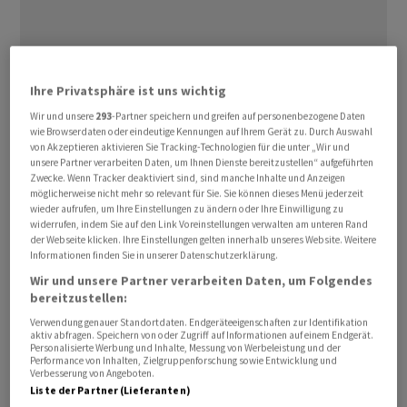
Ihre Privatsphäre ist uns wichtig
Die Gewerkschaft Ufo fordert für die etwa 18 000
Wir und unsere
293
-Partner speichern und greifen auf personenbezogene Daten
Kabinenbeschäftigten der Lufthansa und die knapp 1000
wie Browserdaten oder eindeutige Kennungen auf Ihrem Gerät zu. Durch Auswahl
von Akzeptieren aktivieren Sie Tracking-Technologien für die unter „Wir und
Kräfte der Regionaltochter Lufthansa Cityline im Kern 15
unsere Partner verarbeiten Daten, um Ihnen Dienste bereitzustellen“ aufgeführten
Prozent mehr Geld bei einer Vertragslaufzeit von 18
Zwecke. Wenn Tracker deaktiviert sind, sind manche Inhalte und Anzeigen
möglicherweise nicht mehr so relevant für Sie. Sie können dieses Menü jederzeit
Monaten. Ausserdem will die Gewerkschaft eine
wieder aufrufen, um Ihre Einstellungen zu ändern oder Ihre Einwilligung zu
Inflationsausgleichsprämie von 3000 Euro sowie höhere
widerrufen, indem Sie auf den Link Voreinstellungen verwalten am unteren Rand
der Webseite klicken. Ihre Einstellungen gelten innerhalb unseres Website. Weitere
Zulagen erreichen. Vergangene Woche hatten die
Informationen finden Sie in unserer Datenschutzerklärung.
Flugbegleiterinnen und Flugbegleiter der Lufthansa
Wir und unsere Partner verarbeiten Daten, um Folgendes
und der Lufthansa Cityline an den Flughäfen Frankfurt
bereitzustellen:
und München jeweils an einem Tag gestreikt.
Verwendung genauer Standortdaten. Endgeräteeigenschaften zur Identifikation
aktiv abfragen. Speichern von oder Zugriff auf Informationen auf einem Endgerät.
Personalisierte Werbung und Inhalte, Messung von Werbeleistung und der
Ramelow und Weise sollen schlichten
Performance von Inhalten, Zielgruppenforschung sowie Entwicklung und
Verbesserung von Angeboten.
Liste der Partner (Lieferanten)
Im Tarifkonflikt der etwa 25 000 Beschäftigten der