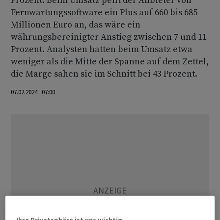
Prozent. Beim Umsatz peilt der Anbieter von
Fernwartungssoftware ein Plus auf 660 bis 685
Millionen Euro an, das wäre ein
währungsbereinigter Anstieg zwischen 7 und 11
Prozent. Analysten hatten beim Umsatz etwa
weniger als die Mitte der Spanne auf dem Zettel,
die Marge sahen sie im Schnitt bei 43 Prozent.
07.02.2024 07:00
Ihre Privatsphäre ist uns wichtig