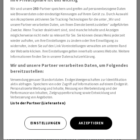
Wir und unsere
293
-Partner speichern und greifen auf personenbezogene Daten
wie Browserdaten oder eindeutige Kennungen auf Ihrem Gerät zu. Durch Auswahl
von Akzeptieren aktivieren Sie Tracking-Technologien für die unter „Wir und
unsere Partner verarbeiten Daten, um Ihnen Dienste bereitzustellen“ aufgeführten
Zwecke. Wenn Tracker deaktiviert sind, sind manche Inhalte und Anzeigen
möglicherweise nicht mehr so relevant für Sie. Sie können dieses Menü jederzeit
Teamviewer hatte zuletzt mit Gegenwind am Markt zu
wieder aufrufen, um Ihre Einstellungen zu ändern oder Ihre Einwilligung zu
kämpfen, das Umsatzwachstum schwächte sich im
widerrufen, indem Sie auf den Link Voreinstellungen verwalten am unteren Rand
der Webseite klicken. Ihre Einstellungen gelten innerhalb unseres Website. Weitere
vierten Quartal weiter auf 8 Prozent ab. Finanzchef
Informationen finden Sie in unserer Datenschutzerklärung.
Michael Wilkens sprach in der Mitteilung von
Wir und unsere Partner verarbeiten Daten, um Folgendes
Herausforderungen durch das Wirtschaftsumfeld und
bereitzustellen:
durch negative Währungseffekte. Im Gesamtjahr
Verwendung genauer Standortdaten. Endgeräteeigenschaften zur Identifikation
aktiv abfragen. Speichern von oder Zugriff auf Informationen auf einem Endgerät.
erreichte der Konzern mit einem Plus von 11 Prozent
Personalisierte Werbung und Inhalte, Messung von Werbeleistung und der
auf 626,7 Millionen Euro Umsatz seine Prognose in der
Performance von Inhalten, Zielgruppenforschung sowie Entwicklung und
Verbesserung von Angeboten.
unteren Hälfte. Bei der Marge übertraf er das anvisierte
Liste der Partner (Lieferanten)
Ziel klar. Das hatte sich im Jahresverlauf bereits
abgezeichnet. Dennoch fielen die Geschäftszahlen
EINSTELLUNGEN
AKZEPTIEREN
etwas besser aus als von Fachleuten gedacht.
Der Nettogewinn legte um gut zwei Drittel auf 114