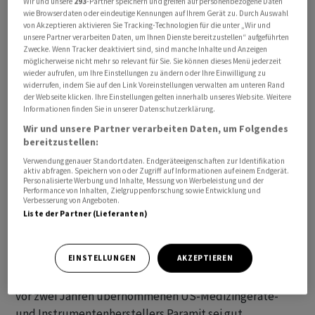
Wir und unsere
293
-Partner speichern und greifen auf personenbezogene Daten
wie Browserdaten oder eindeutige Kennungen auf Ihrem Gerät zu. Durch Auswahl
war mit einem Kurs bei 412 Franken in das Jahr 2023
von Akzeptieren aktivieren Sie Tracking-Technologien für die unter „Wir und
gestartet und fiel bis Ende Juni auf ein Jahrestief von
unsere Partner verarbeiten Daten, um Ihnen Dienste bereitzustellen“ aufgeführten
knapp 315 Franken zurück. Seither geht es wieder nach
Zwecke. Wenn Tracker deaktiviert sind, sind manche Inhalte und Anzeigen
möglicherweise nicht mehr so relevant für Sie. Sie können dieses Menü jederzeit
oben.
wieder aufrufen, um Ihre Einstellungen zu ändern oder Ihre Einwilligung zu
widerrufen, indem Sie auf den Link Voreinstellungen verwalten am unteren Rand
der Webseite klicken. Ihre Einstellungen gelten innerhalb unseres Website. Weitere
Tecan habe das saisonal schwächere erste Halbjahr mit
Informationen finden Sie in unserer Datenschutzerklärung.
einem Umsatzrückgang in Lokalwährungen von gut 7
Wir und unsere Partner verarbeiten Daten, um Folgendes
Prozent im Rahmen der Erwartungen abgeschlossen,
bereitzustellen:
heisst es in der Einschätzung der ZKB. Positiv sei zu
Verwendung genauer Standortdaten. Endgeräteeigenschaften zur Identifikation
aktiv abfragen. Speichern von oder Zugriff auf Informationen auf einem Endgerät.
sehen, dass Tecan die Konsenserwartungen erreicht
Personalisierte Werbung und Inhalte, Messung von Werbeleistung und der
habe und die Guidance bestätigen könne. Am Markt sei
Performance von Inhalten, Zielgruppenforschung sowie Entwicklung und
Verbesserung von Angeboten.
teilweise eine Gewinnwarnung befürchtet worden.
Liste der Partner (Lieferanten)
Der Laborausrüster habe in der ersten Jahreshälfte eine
EINSTELLUNGEN
AKZEPTIEREN
den Erwartungen entsprechende Geschäftsentwicklung
gezeigt, heisst es auch bei Vontobel. Die Integration des
vor zwei Jahren übernommenen US-Medizingeräte-
und Instrumentenherstellers Paramit sei gut