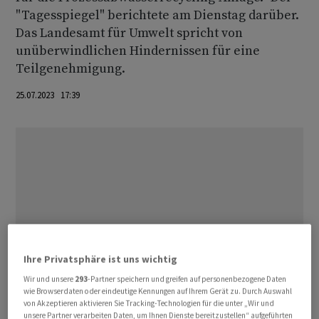
"Tagesspiegel" berichtete am Dienstag darüber.
Das Landesamt für Umwelt spricht von
unüberwindlichen Hindernissen für eine
Teilgenehmigung.
25.07.2023 17:39
Ihre Privatsphäre ist uns wichtig
Wir und unsere
293
-Partner speichern und greifen auf personenbezogene Daten
wie Browserdaten oder eindeutige Kennungen auf Ihrem Gerät zu. Durch Auswahl
von Akzeptieren aktivieren Sie Tracking-Technologien für die unter „Wir und
unsere Partner verarbeiten Daten, um Ihnen Dienste bereitzustellen“ aufgeführten