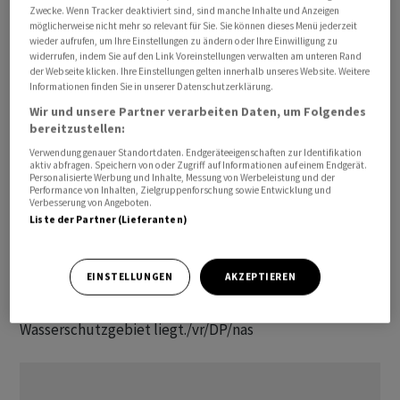
Zwecke. Wenn Tracker deaktiviert sind, sind manche Inhalte und Anzeigen
möglicherweise nicht mehr so relevant für Sie. Sie können dieses Menü jederzeit
wieder aufrufen, um Ihre Einstellungen zu ändern oder Ihre Einwilligung zu
widerrufen, indem Sie auf den Link Voreinstellungen verwalten am unteren Rand
Tesla will sein E-Auto-Werk in Grünheide in
der Webseite klicken. Ihre Einstellungen gelten innerhalb unseres Website. Weitere
Brandenburg ausbauen. Das Ziel ist nach Angaben des
Informationen finden Sie in unserer Datenschutzerklärung.
Unternehmens eine Verdoppelung der
Wir und unsere Partner verarbeiten Daten, um Folgendes
Produktionskapazität von 500 000 Autos, die bisher noch
bereitzustellen:
nicht erreicht ist, auf eine Million Autos im Jahr. Für
Verwendung genauer Standortdaten. Endgeräteeigenschaften zur Identifikation
aktiv abfragen. Speichern von oder Zugriff auf Informationen auf einem Endgerät.
diesen Ausbau der Produktion sind 22 500 Beschäftigte
Personalisierte Werbung und Inhalte, Messung von Werbeleistung und der
Performance von Inhalten, Zielgruppenforschung sowie Entwicklung und
geplant. Tesla stellt dafür Anträge in drei Teilen auf
Verbesserung von Angeboten.
umweltrechtliche Genehmigung beim Land
Liste der Partner (Lieferanten)
Brandenburg. Derzeit arbeiten in Grünheide rund 11 000
Mitarbeiter und stellen hochgerechnet etwa 250 000
EINSTELLUNGEN
AKZEPTIEREN
Fahrzeuge im Jahr her. Umwelt- und Naturschützer
sehen Gefahren, weil ein Teil der Fabrik im
Wasserschutzgebiet liegt./vr/DP/nas