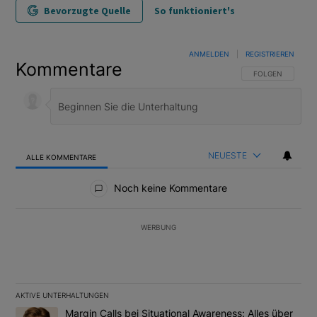
Bevorzugte Quelle
So funktioniert's
ANMELDEN
|
REGISTRIEREN
Kommentare
FOLGE DIESER U
FOLGEN
NEUESTE
ALLE KOMMENTARE
Alle Kommentare
Noch keine Kommentare
WERBUNG
AKTIVE UNTERHALTUNGEN
Das Folgende ist eine Liste der am meisten kommentierten Artikel
Ein Trendartikel mit dem Titel "Margin Calls bei Situational Awar
Margin Calls bei Situational Awareness: Alles über