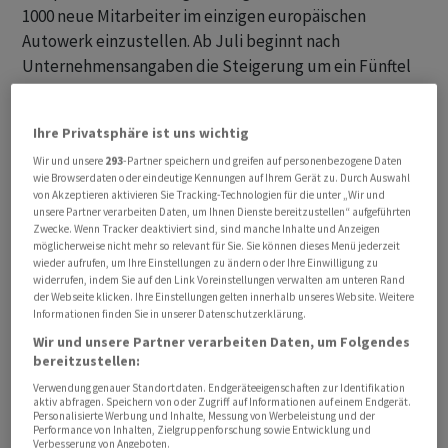
1000 neue Mitarbeiter im einzigen europäischen
Autowerk einzustellen. Ab Juli beginnt nach
Unternehmensangaben die Steigerung um ein Fünftel
auf 6.200 Fahrzeuge pro Woche.
Ihre Privatsphäre ist uns wichtig
Die Rekrutierung der 1000 Beschäftigten wird sich nach
Wir und unsere
293
-Partner speichern und greifen auf personenbezogene Daten
Angaben einer Sprecherin noch über den Monat Juli
wie Browserdaten oder eindeutige Kennungen auf Ihrem Gerät zu. Durch Auswahl
hinziehen. Rund 700 Mitarbeiter seien bereits
von Akzeptieren aktivieren Sie Tracking-Technologien für die unter „Wir und
eingestellt, sagte sie der Deutschen Presse-Agentur.
unsere Partner verarbeiten Daten, um Ihnen Dienste bereitzustellen“ aufgeführten
Zwecke. Wenn Tracker deaktiviert sind, sind manche Inhalte und Anzeigen
Vor etwas mehr als zwei Jahren arbeiteten bei Tesla in
möglicherweise nicht mehr so relevant für Sie. Sie können dieses Menü jederzeit
Grünheide rund 12'400 Menschen. Dann sank die Zahl
wieder aufrufen, um Ihre Einstellungen zu ändern oder Ihre Einwilligung zu
widerrufen, indem Sie auf den Link Voreinstellungen verwalten am unteren Rand
um 1700 bis zu diesem Jahr. Mit den neuen Plänen wären
der Webseite klicken. Ihre Einstellungen gelten innerhalb unseres Website. Weitere
es in der Autoproduktion dann 12'700 Mitarbeiter.
Informationen finden Sie in unserer Datenschutzerklärung.
Wir und unsere Partner verarbeiten Daten, um Folgendes
bereitzustellen:
Batteriezellfertigung schafft ebenfalls neue Jobs
Verwendung genauer Standortdaten. Endgeräteeigenschaften zur Identifikation
aktiv abfragen. Speichern von oder Zugriff auf Informationen auf einem Endgerät.
Der Autobauer plant auch, mehr als 1500 Beschäftigte
Personalisierte Werbung und Inhalte, Messung von Werbeleistung und der
Performance von Inhalten, Zielgruppenforschung sowie Entwicklung und
für die Batteriezellfertigung in Grünheide bei Berlin
Verbesserung von Angeboten.